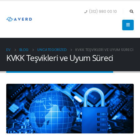
(312) 980 00 10
EV
BLOG
UNCATEGORIZED
KVKK TEŞVIKLERI VE UYUM SÜRECI
KVKK Teşvikleri ve Uyum Süreci