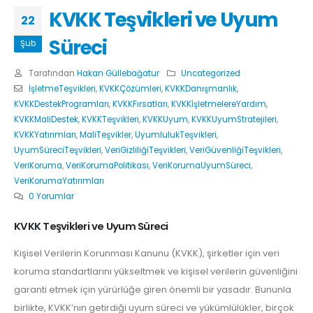
KVKK Teşvikleri ve Uyum
22
Süreci
Şub
Tarafından
Hakan Güllebağatur
Uncategorized
İşletmeTeşvikleri
,
KVKKÇözümleri
,
KVKKDanışmanlık
,
KVKKDestekProgramları
,
KVKKFırsatları
,
KVKKİşletmelereYardım
,
KVKKMaliDestek
,
KVKKTeşvikleri
,
KVKKUyum
,
KVKKUyumStratejileri
,
KVKKYatırımları
,
MaliTeşvikler
,
UyumlulukTeşvikleri
,
UyumSüreciTeşvikleri
,
VeriGizliliğiTeşvikleri
,
VeriGüvenliğiTeşvikleri
,
VeriKoruma
,
VeriKorumaPolitikası
,
VeriKorumaUyumSüreci
,
VeriKorumaYatırımları
0 Yorumlar
KVKK Teşvikleri ve Uyum Süreci
Kişisel Verilerin Korunması Kanunu (KVKK), şirketler için veri
koruma standartlarını yükseltmek ve kişisel verilerin güvenliğini
garanti etmek için yürürlüğe giren önemli bir yasadır. Bununla
birlikte, KVKK’nın getirdiği uyum süreci ve yükümlülükler, birçok