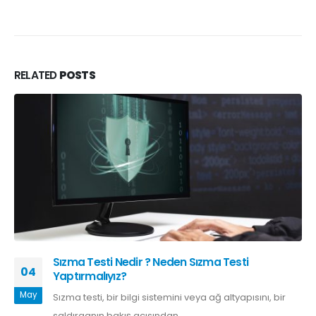
RELATED
POSTS
Sızma Testi Nedir ? Neden Sızma Testi
04
Yaptırmalıyız?
May
Sızma testi, bir bilgi sistemini veya ağ altyapısını, bir
saldırganın bakış açısından...