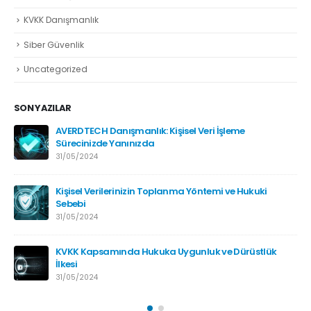
KVKK Danışmanlık
Siber Güvenlik
Uncategorized
SON YAZILAR
AVERDTECH Danışmanlık: Kişisel Veri İşleme
Sürecinizde Yanınızda
31/05/2024
Kişisel Verilerinizin Toplanma Yöntemi ve Hukuki
Sebebi
31/05/2024
KVKK Kapsamında Hukuka Uygunluk ve Dürüstlük
İlkesi
31/05/2024