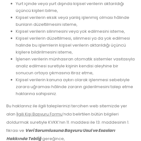
Yurt içinde veya yurt dışında kişisel verilerin aktarıldığı
üçüncü kişileri bilme,
Kişisel verilerin eksik veya yanlış işlenmiş olması hâlinde
bunların düzeltilmesini isteme,
Kişisel verilerin silinmesini veya yok edilmesini isteme,
Kişisel verilerin düzeltilmesi, silinmesi ya da yok edilmesi
halinde bu işlemlerin kişisel verilerin aktarıldığı üçüncü
kişilere bildirilmesini isteme,
İşlenen verilerin münhasıran otomatik sistemler vasıtasıyla
analiz edilmesi suretiyle kişinin kendisi aleyhine bir
sonucun ortaya çıkmasına itiraz etme,
Kişisel verilerin kanuna aykırı olarak işlenmesi sebebiyle
zarara uğraması hâlinde zararın giderilmesini talep etme
haklarına sahipsiniz.
Bu haklarınız ile ilgili taleplerinizi tercihen web sitemizde yer
alan
İlgili Kişi Başvuru Formu
’nda belirtilen bütün bilgileri
doldurmak suretiyle KVKK’nın 11. maddesi ile 13. maddesinin 1.
fıkrası ve
Veri Sorumlusuna Başvuru Usul ve Esasları
Hakkında Tebliğ
gereğince,