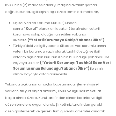
KVKK’nın 9(2) maddesindeki yurt dışına aktarım şartları
doğrultusunda, ilgili kişinin açık rızası temin edilmeksizin,
Kişisel Verileri Koruma Kurulu (Bundan
sonra
“Kurul”
olarak anılacaktır.) tarafından yeterli
korumaya sahip olduğu ilan edilen yabancı
ülkelere
(“Yeterli Korumaya Sahip Yabancı Ülke”)
Türkiye’deki ve ilgili yabancı ülkedeki veri sorumlularının
yeterli bir korumayı yazılı olarak taahhüt ettiği ve ilgili
aktarım açısından Kurul’un izninin bulunduğu yabancı ülke
ve/veya ülkeler
(“Yeterli Korumayı Taahhüt Eden Veri
Sorumlusunun Bulunduğu Yabancı Ülke”)
ile sınırlı
olmak kaydıyla aktarılabilecektir.
Yukarıda açıklanan amaçlar kapsamında işlenen kişisel
verilerinizin yurt dışına aktarımı, KVKK ve ilgili sair mevzuat
başta olmak üzere, Kurul tarafından alınan kararlar ve ilgili
düzenlemelere uygun olarak, Şirketimiz tarafından gerekli
özen gösterilerek ve gerekli tüm güvenlik önlemler alınarak