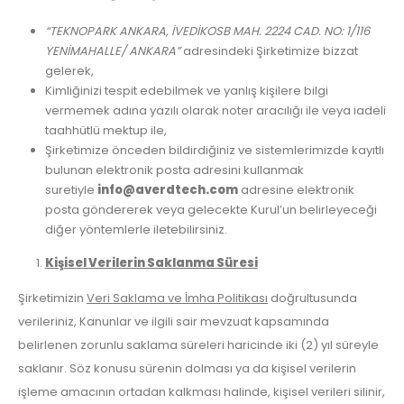
“TEKNOPARK ANKARA, İVEDİKOSB MAH. 2224 CAD. NO: 1/116
YENİMAHALLE/ ANKARA”
adresindeki Şirketimize bizzat
gelerek,
Kimliğinizi tespit edebilmek ve yanlış kişilere bilgi
vermemek adına yazılı olarak noter aracılığı ile veya iadeli
taahhütlü mektup ile,
Şirketimize önceden bildirdiğiniz ve sistemlerimizde kayıtlı
bulunan elektronik posta adresini kullanmak
suretiyle
info@averdtech.com
adresine elektronik
posta göndererek veya gelecekte Kurul’un belirleyeceği
diğer yöntemlerle iletebilirsiniz.
Kişisel Verilerin Saklanma Süresi
Şirketimizin
Veri Saklama ve İmha Politikası
doğrultusunda
verileriniz, Kanunlar ve ilgili sair mevzuat kapsamında
belirlenen zorunlu saklama süreleri haricinde iki (2) yıl süreyle
saklanır. Söz konusu sürenin dolması ya da kişisel verilerin
işleme amacının ortadan kalkması halinde, kişisel verileri silinir,