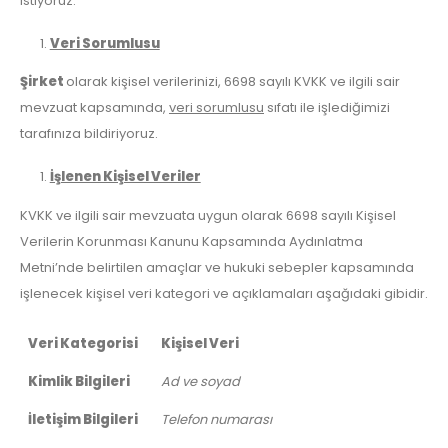
istiyoruz.
Veri Sorumlusu
Şirket
olarak kişisel verilerinizi, 6698 sayılı KVKK ve ilgili sair
mevzuat kapsamında,
veri sorumlusu
sıfatı ile işlediğimizi
tarafınıza bildiriyoruz.
İşlenen Kişisel Veriler
KVKK ve ilgili sair mevzuata uygun olarak 6698 sayılı Kişisel
Verilerin Korunması Kanunu Kapsamında Aydınlatma
Metni’nde belirtilen amaçlar ve hukuki sebepler kapsamında
işlenecek kişisel veri kategori ve açıklamaları aşağıdaki gibidir.
Veri Kategorisi
Kişisel Veri
Kimlik Bilgileri
Ad ve soyad
İletişim Bilgileri
Telefon numarası