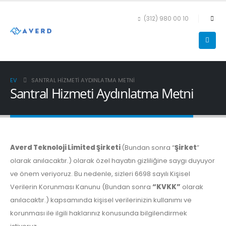
(312) 980 00 10
EV
SANTRAL HIZMETI AYDINLATMA METNI
Santral Hizmeti Aydınlatma Metni
Averd Teknoloji Limited Şirketi
(Bundan sonra “
Şirket
”
olarak anılacaktır.) olarak özel hayatın gizliliğine saygı duyuyor
ve önem veriyoruz. Bu nedenle, sizleri 6698 sayılı Kişisel
Verilerin Korunması Kanunu (Bundan sonra
“KVKK”
olarak
anılacaktır.) kapsamında kişisel verilerinizin kullanımı ve
korunması ile ilgili haklarınız konusunda bilgilendirmek