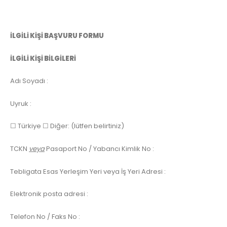
İLGİLİ KİŞİ BAŞVURU FORMU
İLGİLİ KİŞİ BİLGİLERİ
Adı Soyadı :
Uyruk :
☐ Türkiye ☐ Diğer: (lütfen belirtiniz)
TCKN
veya
Pasaport No / Yabancı Kimlik No :
Tebligata Esas Yerleşim Yeri veya İş Yeri Adresi :
Elektronik posta adresi :
Telefon No / Faks No :