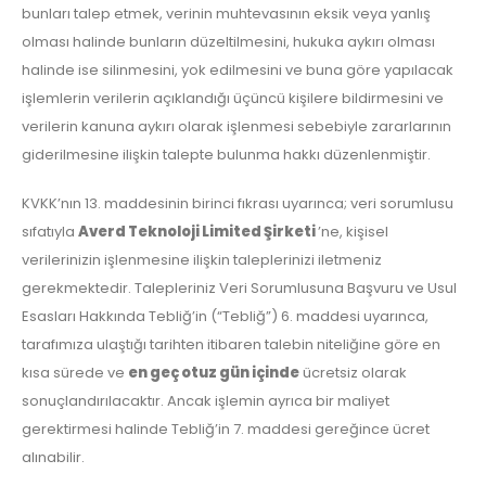
bunları talep etmek, verinin muhtevasının eksik veya yanlış
olması halinde bunların düzeltilmesini, hukuka aykırı olması
halinde ise silinmesini, yok edilmesini ve buna göre yapılacak
işlemlerin verilerin açıklandığı üçüncü kişilere bildirmesini ve
verilerin kanuna aykırı olarak işlenmesi sebebiyle zararlarının
giderilmesine ilişkin talepte bulunma hakkı düzenlenmiştir.
KVKK’nın 13. maddesinin birinci fıkrası uyarınca; veri sorumlusu
sıfatıyla
Averd Teknoloji Limited Şirketi
’ne, kişisel
verilerinizin işlenmesine ilişkin taleplerinizi iletmeniz
gerekmektedir. Talepleriniz Veri Sorumlusuna Başvuru ve Usul
Esasları Hakkında Tebliğ’in (“Tebliğ”) 6. maddesi uyarınca,
tarafımıza ulaştığı tarihten itibaren talebin niteliğine göre en
kısa sürede ve
en geç otuz gün içinde
ücretsiz olarak
sonuçlandırılacaktır. Ancak işlemin ayrıca bir maliyet
gerektirmesi halinde Tebliğ’in 7. maddesi gereğince ücret
alınabilir.