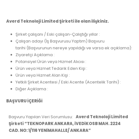
Averd Teknoloji Limited Şirketi ile olan ilişkiniz.
Şirket çalışanı / Eski çalışan-Çalıştığı yıllar :
Çalışan adayı (İş Başvurusu Yaptım) Başvuru
tarihi (Başvurunun nereye yapıldığı ve varsa ek açıklama):
Ziyaretçi Açıklama :
Potansiyel Ürün veya Hizmet Alıcısı :
Ürün veya Hizmet Tedarik Eden Kişi :
Ürün veya Hizmet Alan Kişi :
Yetkili Şirket Acentesi / Eski Acente (Acentelik Tarihi) :
Diğer Açıklama :
BAŞVURU İÇERİĞİ
Başvuru Yapılan Veri Sorumlusu:
Averd Teknoloji Limited
Şirketi
“TEKNOPARK ANKARA, İVEDİKOSB MAH. 2224
CAD. NO: 1/116 YENİMAHALLE/ ANKARA”