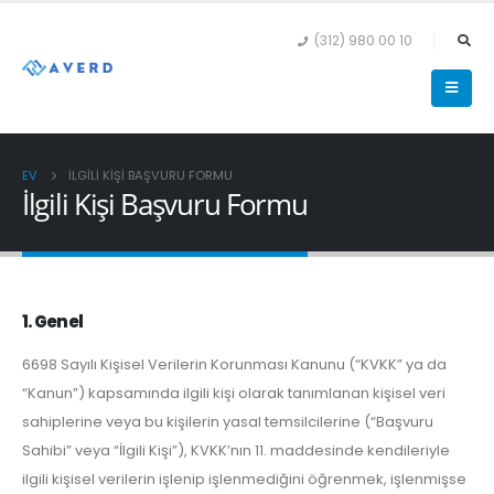
(312) 980 00 10
EV
İLGILI KIŞI BAŞVURU FORMU
İlgili Kişi Başvuru Formu
1. Genel
6698 Sayılı Kişisel Verilerin Korunması Kanunu (“KVKK” ya da
“Kanun”) kapsamında ilgili kişi olarak tanımlanan kişisel veri
sahiplerine veya bu kişilerin yasal temsilcilerine (“Başvuru
Sahibi” veya “İlgili Kişi”), KVKK’nın 11. maddesinde kendileriyle
ilgili kişisel verilerin işlenip işlenmediğini öğrenmek, işlenmişse