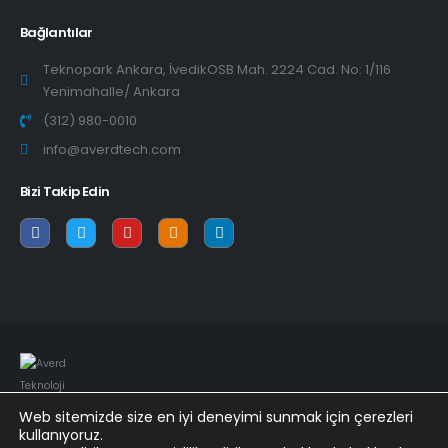
Bağlantılar
Teknopark Ankara, İvedikOSB Mah. 2224 Cad. No: 1/116
Yenimahalle/ Ankara
(312) 980-0010
info@averdtech.com
Bizi Takip Edin
Web sitemizde size en iyi deneyimi sunmak için çerezleri
kullanıyoruz.
© Copyright 2022. All Rights Reserved.