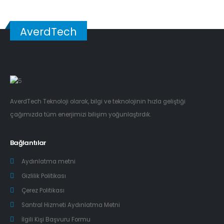
AverdTech
AverdTech Teknoloji olarak, bilgi ve teknolojinin hızla geliştiği
çağımızda tüm enerjimizi bilişim yoğunlaştırdık.
Bağlantılar
Aydınlatma metni
Gizlilik Politikası
Çerez Politikası
Santral Hizmeti Aydınlatma Metni
İlgili Kişi Başvuru Formu