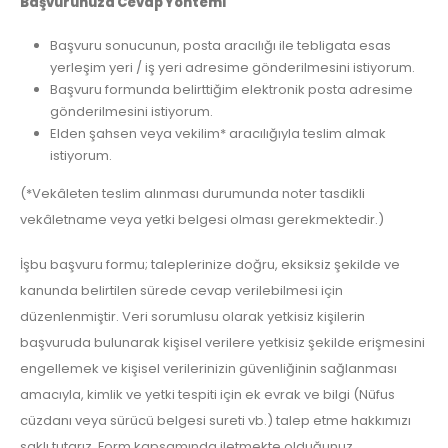
Başvurunuza Cevap Yöntemi
Başvuru sonucunun, posta aracılığı ile tebligata esas
yerleşim yeri / iş yeri adresime gönderilmesini istiyorum.
Başvuru formunda belirttiğim elektronik posta adresime
gönderilmesini istiyorum.
Elden şahsen veya vekilim* aracılığıyla teslim almak
istiyorum.
(*Vekâleten teslim alınması durumunda noter tasdikli
vekâletname veya yetki belgesi olması gerekmektedir.)
İşbu başvuru formu; taleplerinize doğru, eksiksiz şekilde ve
kanunda belirtilen sürede cevap verilebilmesi için
düzenlenmiştir. Veri sorumlusu olarak yetkisiz kişilerin
başvuruda bulunarak kişisel verilere yetkisiz şekilde erişmesini
engellemek ve kişisel verilerinizin güvenliğinin sağlanması
amacıyla, kimlik ve yetki tespiti için ek evrak ve bilgi (Nüfus
cüzdanı veya sürücü belgesi sureti vb.) talep etme hakkımızı
saklı tutarız. Form kapsamında iletmekte olduğunuz