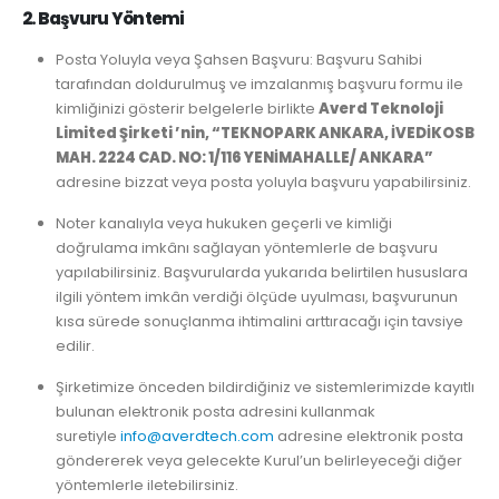
2. Başvuru Yöntemi
Posta Yoluyla veya Şahsen Başvuru: Başvuru Sahibi
tarafından doldurulmuş ve imzalanmış başvuru formu ile
kimliğinizi gösterir belgelerle birlikte
Averd Teknoloji
Limited Şirketi ’nin, “TEKNOPARK ANKARA, İVEDİKOSB
MAH. 2224 CAD. NO: 1/116 YENİMAHALLE/ ANKARA”
adresine bizzat veya posta yoluyla başvuru yapabilirsiniz.
Noter kanalıyla veya hukuken geçerli ve kimliği
doğrulama imkânı sağlayan yöntemlerle de başvuru
yapılabilirsiniz. Başvurularda yukarıda belirtilen hususlara
ilgili yöntem imkân verdiği ölçüde uyulması, başvurunun
kısa sürede sonuçlanma ihtimalini arttıracağı için tavsiye
edilir.
Şirketimize önceden bildirdiğiniz ve sistemlerimizde kayıtlı
bulunan elektronik posta adresini kullanmak
suretiyle
info@averdtech.com
adresine elektronik posta
göndererek veya gelecekte Kurul’un belirleyeceği diğer
yöntemlerle iletebilirsiniz.