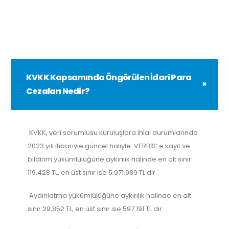
KVKK Kapsamında Öngörülen İdari Para
Cezaları Nedir?
KVKK, veri sorumlusu kuruluşlara ihlal durumlarında
2023 yılı itibariyle güncel haliyle: VERBİS’ e kayıt ve
bildirim yükümlülüğüne aykırılık halinde en alt sınır
119,428 TL, en üst sınır ise 5.971,989 TL dir.
Aydınlatma yükümlülüğüne aykırılık halinde en alt
sınır 29,852 TL, en üst sınır ise 597.191 TL dir.