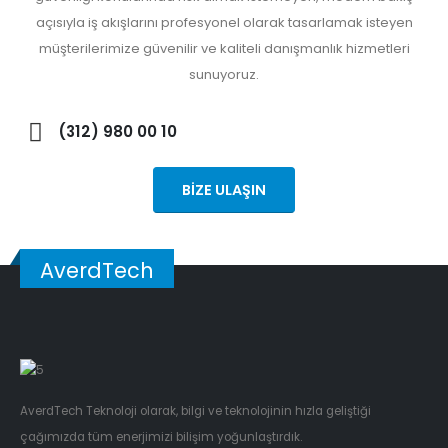
açısıyla iş akışlarını profesyonel olarak tasarlamak isteyen
müşterilerimize güvenilir ve kaliteli danışmanlık hizmetleri
sunuyoruz.
(312) 980 00 10
BİZE ULAŞIN
AverdTech
AverdTech Teknoloji olarak, bilgi ve teknolojinin hızla geliştiği
çağımızda tüm enerjimizi bilişim yoğunlaştırdık.