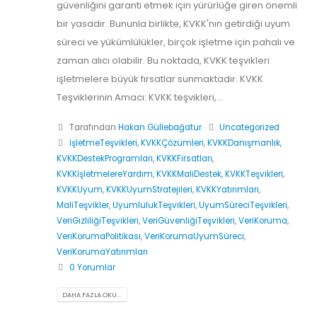
güvenliğini garanti etmek için yürürlüğe giren önemli
bir yasadır. Bununla birlikte, KVKK'nın getirdiği uyum
süreci ve yükümlülükler, birçok işletme için pahalı ve
zaman alıcı olabilir. Bu noktada, KVKK teşvikleri
işletmelere büyük fırsatlar sunmaktadır. KVKK
Teşviklerinin Amacı: KVKK teşvikleri,...
Tarafından
Hakan Güllebağatur
Uncategorized
İşletmeTeşvikleri
,
KVKKÇözümleri
,
KVKKDanışmanlık
,
KVKKDestekProgramları
,
KVKKFırsatları
,
KVKKİşletmelereYardım
,
KVKKMaliDestek
,
KVKKTeşvikleri
,
KVKKUyum
,
KVKKUyumStratejileri
,
KVKKYatırımları
,
MaliTeşvikler
,
UyumlulukTeşvikleri
,
UyumSüreciTeşvikleri
,
VeriGizliliğiTeşvikleri
,
VeriGüvenliğiTeşvikleri
,
VeriKoruma
,
VeriKorumaPolitikası
,
VeriKorumaUyumSüreci
,
VeriKorumaYatırımları
0 Yorumlar
DAHA FAZLA OKU...