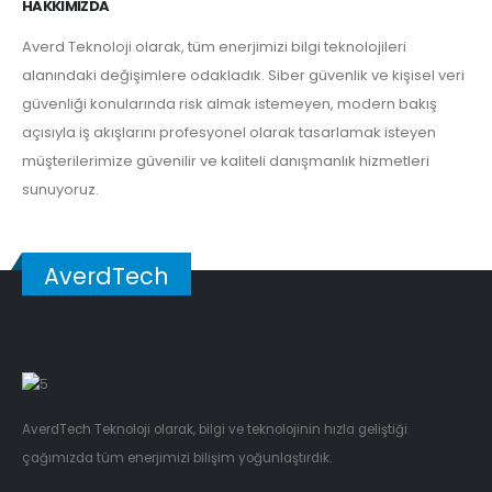
HAKKIMIZDA
Averd Teknoloji olarak, tüm enerjimizi bilgi teknolojileri
alanındaki değişimlere odakladık. Siber güvenlik ve kişisel veri
güvenliği konularında risk almak istemeyen, modern bakış
açısıyla iş akışlarını profesyonel olarak tasarlamak isteyen
müşterilerimize güvenilir ve kaliteli danışmanlık hizmetleri
sunuyoruz.
AverdTech
AverdTech Teknoloji olarak, bilgi ve teknolojinin hızla geliştiği
çağımızda tüm enerjimizi bilişim yoğunlaştırdık.