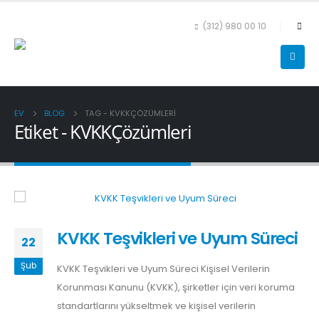
(312) 980 00 10
EV
BLOG
TAG -
KVKKÇÖZÜMLERI
Etiket - KVKKÇözümleri
KVKK Teşvikleri ve Uyum Süreci
22
Şub
KVKK Teşvikleri ve Uyum Süreci Kişisel Verilerin
Korunması Kanunu (KVKK), şirketler için veri koruma
standartlarını yükseltmek ve kişisel verilerin