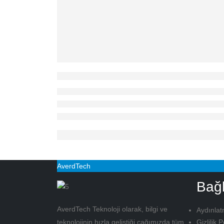
AverdTech
Bağl
AverdTech Teknoloji olarak, bilgi ve
Aydınlat
Gizlilik P
teknolojinin hızla geliştiği çağımızda tüm