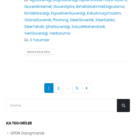
AğGüvenliği
,
BilgiGüvenliği
,
DijitalHırsızlık
,
FidyeYazılımı
,
Güvenliİnternet
,
GüvenliŞifre
,
İkiFaktörlüKimlikDoğrulama
,
KimlikHırsızlığı
,
KişiselVeriGüvenliği
,
KötüAmaçlıYazılım
,
OnlineGüvenlik
,
Phishing
,
SiberGüvenlik
,
SiberSaldırı
,
SiberTehdit
,
ŞifreGüvenliği
,
SosyalMühendislik
,
VeriGüvenliği
,
VeriKoruma
0 Yorumlar
DAHA FAZLA OKU...
…
1
2
5
KATEGORILER
GPDR Danışmanlık