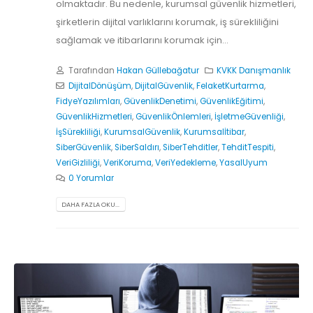
olmaktadır. Bu nedenle, kurumsal güvenlik hizmetleri,
şirketlerin dijital varlıklarını korumak, iş sürekliliğini
sağlamak ve itibarlarını korumak için...
Tarafından
Hakan Güllebağatur
KVKK Danışmanlık
DijitalDönüşüm
,
DijitalGüvenlik
,
FelaketKurtarma
,
FidyeYazılımları
,
GüvenlikDenetimi
,
GüvenlikEğitimi
,
GüvenlikHizmetleri
,
GüvenlikÖnlemleri
,
İşletmeGüvenliği
,
İşSürekliliği
,
KurumsalGüvenlik
,
Kurumsalİtibar
,
SiberGüvenlik
,
SiberSaldırı
,
SiberTehditler
,
TehditTespiti
,
VeriGizliliği
,
VeriKoruma
,
VeriYedekleme
,
YasalUyum
0 Yorumlar
DAHA FAZLA OKU...