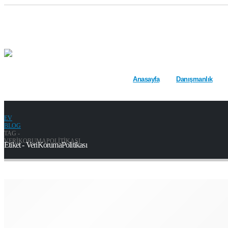
Anasayfa
Danışmanlık
EV
BLOG
TAG -
VERIKORUMAPOLITIKASI
Etiket - VeriKorumaPolitikası