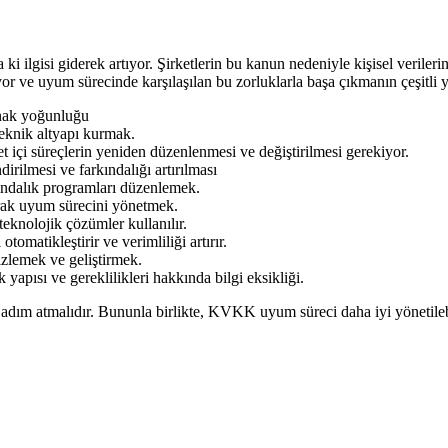
lgisi giderek artıyor. Şirketlerin bu kanun nedeniyle kişisel verilerini
yum sürecinde karşılaşılan bu zorluklarla başa çıkmanın çeşitli yoll
nak yoğunluğu
eknik altyapı kurmak.
çi süreçlerin yeniden düzenlenmesi ve değiştirilmesi gerekiyor.
rilmesi ve farkındalığı artırılması
kındalık programları düzenlemek.
ak uyum sürecini yönetmek.
eknolojik çözümler kullanılır.
tomatikleştirir ve verimliliği artırır.
zlemek ve geliştirmek.
pısı ve gereklilikleri hakkında bilgi eksikliği.
adım atmalıdır. Bununla birlikte, KVKK uyum süreci daha iyi yönetilebil