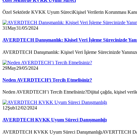
Özel Sektörde KVKK Uyum Süreci
Özel Sektörde KVKK Uyum SüreciKişisel Verilerin Korunması Kanunu 
31
May
31/05/2024
AVERDTECH Danışmanlık: Kişisel Veri İşleme Sürecinizde Yan
AVERDTECH Danışmanlık: Kişisel Veri İşleme Sürecinizde YanınızdaK
29
May
29/05/2024
Neden AVERDTECH’i Tercih Etmelisiniz?
Neden AVERDTECH’i Tercih Etmelisiniz?Dijital çağda, kişisel veriler
12
Şub
12/02/2024
AVERDTECH KVKK Uyum Süreci Danışmanlığı
AVERDTECH KVKK Uyum Süreci DanışmanlığıAVERTTECH Danışmanl