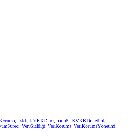
iKoruma
,
kvkk
,
KVKKDanışmanlığı
,
KVKKDenetimi
,
umSüreci
,
VeriGizliliği
,
VeriKoruma
,
VeriKorumaYönetimi
,