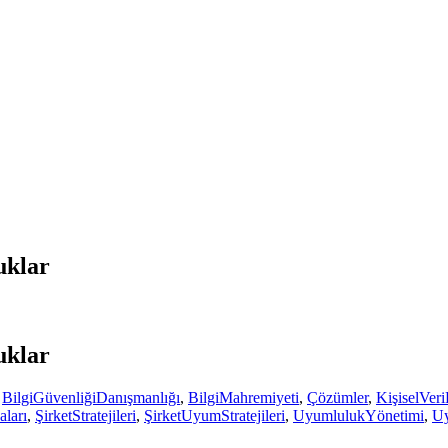
uklar
uklar
,
BilgiGüvenliğiDanışmanlığı
,
BilgiMahremiyeti
,
Çözümler
,
KişiselVer
aları
,
ŞirketStratejileri
,
ŞirketUyumStratejileri
,
UyumlulukYönetimi
,
Uy