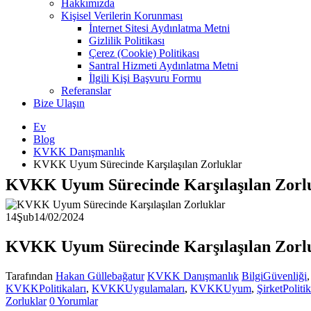
Hakkımızda
Kişisel Verilerin Korunması
İnternet Sitesi Aydınlatma Metni
Gizlilik Politikası
Çerez (Cookie) Politikası
Santral Hizmeti Aydınlatma Metni
İlgili Kişi Başvuru Formu
Referanslar
Bize Ulaşın
Ev
Blog
KVKK Danışmanlık
KVKK Uyum Sürecinde Karşılaşılan Zorluklar
KVKK Uyum Sürecinde Karşılaşılan Zorl
14
Şub
14/02/2024
KVKK Uyum Sürecinde Karşılaşılan Zorl
Tarafından
Hakan Güllebağatur
KVKK Danışmanlık
BilgiGüvenliği
KVKKPolitikaları
,
KVKKUygulamaları
,
KVKKUyum
,
ŞirketPolitik
Zorluklar
0 Yorumlar