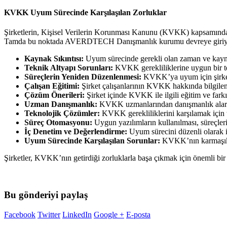
KVKK Uyum Sürecinde Karşılaşılan Zorluklar
Şirketlerin, Kişisel Verilerin Korunması Kanunu (KVKK) kapsamında ki i
Tamda bu noktada AVERDTECH Danışmanlık kurumu devreye giriyor ve u
Kaynak Sıkıntısı:
Uyum sürecinde gerekli olan zaman ve kay
Teknik Altyapı Sorunları:
KVKK gerekliliklerine uygun bir t
Süreçlerin Yeniden Düzenlenmesi:
KVKK’ya uyum için şirket i
Çalışan Eğitimi:
Şirket çalışanlarının KVKK hakkında bilgilendi
Çözüm Önerileri:
Şirket içinde KVKK ile ilgili eğitim ve far
Uzman Danışmanlık:
KVKK uzmanlarından danışmanlık alar
Teknolojik Çözümler:
KVKK gerekliliklerini karşılamak için t
Süreç Otomasyonu:
Uygun yazılımların kullanılması, süreçleri o
İç Denetim ve Değerlendirme:
Uyum sürecini düzenli olarak i
Uyum Sürecinde Karşılaşılan Sorunlar:
KVKK’nın karmaşık ya
Şirketler, KVKK’nın getirdiği zorluklarla başa çıkmak için önemli bir 
Bu gönderiyi paylaş
Facebook
Twitter
LinkedIn
Google +
E-posta