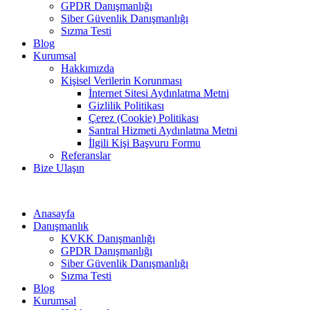
GPDR Danışmanlığı
Siber Güvenlik Danışmanlığı
Sızma Testi
Blog
Kurumsal
Hakkımızda
Kişisel Verilerin Korunması
İnternet Sitesi Aydınlatma Metni
Gizlilik Politikası
Çerez (Cookie) Politikası
Santral Hizmeti Aydınlatma Metni
İlgili Kişi Başvuru Formu
Referanslar
Bize Ulaşın
Anasayfa
Danışmanlık
KVKK Danışmanlığı
GPDR Danışmanlığı
Siber Güvenlik Danışmanlığı
Sızma Testi
Blog
Kurumsal