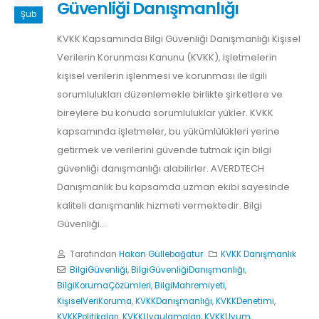
Güvenliği Danışmanlığı
Şub
KVKK Kapsamında Bilgi Güvenliği Danışmanlığı Kişisel
Verilerin Korunması Kanunu (KVKK), işletmelerin
kişisel verilerin işlenmesi ve korunması ile ilgili
sorumlulukları düzenlemekle birlikte şirketlere ve
bireylere bu konuda sorumluluklar yükler. KVKK
kapsamında işletmeler, bu yükümlülükleri yerine
getirmek ve verilerini güvende tutmak için bilgi
güvenliği danışmanlığı alabilirler. AVERDTECH
Danışmanlık bu kapsamda uzman ekibi sayesinde
kaliteli danışmanlık hizmeti vermektedir. Bilgi
Güvenliği...
Tarafından
Hakan Güllebağatur
KVKK Danışmanlık
BilgiGüvenliği
,
BilgiGüvenliğiDanışmanlığı
,
BilgiKorumaÇözümleri
,
BilgiMahremiyeti
,
KişiselVeriKoruma
,
KVKKDanışmanlığı
,
KVKKDenetimi
,
KVKKPolitikaları
,
KVKKUygulamaları
,
KVKKUyum
,