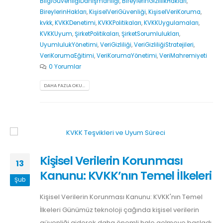
BilgiGüvenliğiDanışmanlığı
,
BireylerinGizlilikHakları
,
BireylerinHakları
,
KişiselVeriGüvenliği
,
KişiselVeriKoruma
,
kvkk
,
KVKKDenetimi
,
KVKKPolitikaları
,
KVKKUygulamaları
,
KVKKUyum
,
ŞirketPolitikaları
,
ŞirketSorumlulukları
,
UyumlulukYönetimi
,
VeriGizliliği
,
VeriGizliliğiStratejileri
,
VeriKorumaEğitimi
,
VeriKorumaYönetimi
,
VeriMahremiyeti
0 Yorumlar
DAHA FAZLA OKU...
Kişisel Verilerin Korunması
13
Kanunu: KVKK’nın Temel İlkeleri
Şub
Kişisel Verilerin Korunması Kanunu: KVKK'nın Temel
İlkeleri Günümüz teknoloji çağında kişisel verilerin
güvenliği giderek daha önemli hale gelmeye başladı.