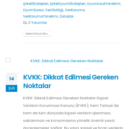
ŞirketStratejileri
,
ŞirketUyumStratejileri
,
UyumlulukYönetimi
,
UyumSüreci
,
VeriGizliliği
,
VeriKoruma
,
VeriKorumaYönetimi
,
Zorluklar
0 Yorumlar
DAHA FAZLA OKU...
KVKK: Dikkat Edilmesi Gereken
14
Noktalar
Şub
KVKK: Dikkat Edilmesi Gereken Noktalar Kişisel
Verilerin Korunması Kanunu (KVKK), hem Türkiye'de
hem de tüm dünyada kişisel verilerin işlenmesi,
saklanması ve korunmasına yönelik önemli yasal
düzenlemeler sağlar. Bu yasa, kişisel ve ticari verilerin