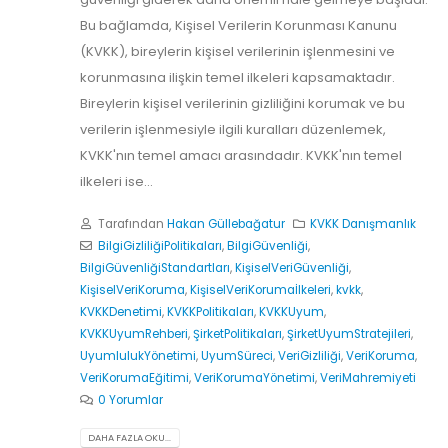
Bu bağlamda, Kişisel Verilerin Korunması Kanunu
(KVKK), bireylerin kişisel verilerinin işlenmesini ve
korunmasına ilişkin temel ilkeleri kapsamaktadır.
Bireylerin kişisel verilerinin gizliliğini korumak ve bu
verilerin işlenmesiyle ilgili kuralları düzenlemek,
KVKK'nın temel amacı arasındadır. KVKK'nın temel
ilkeleri ise...
Tarafından
Hakan Güllebağatur
KVKK Danışmanlık
BilgiGizliliğiPolitikaları
,
BilgiGüvenliği
,
BilgiGüvenliğiStandartları
,
KişiselVeriGüvenliği
,
KişiselVeriKoruma
,
KişiselVeriKorumaİlkeleri
,
kvkk
,
KVKKDenetimi
,
KVKKPolitikaları
,
KVKKUyum
,
KVKKUyumRehberi
,
ŞirketPolitikaları
,
ŞirketUyumStratejileri
,
UyumlulukYönetimi
,
UyumSüreci
,
VeriGizliliği
,
VeriKoruma
,
VeriKorumaEğitimi
,
VeriKorumaYönetimi
,
VeriMahremiyeti
0 Yorumlar
DAHA FAZLA OKU...