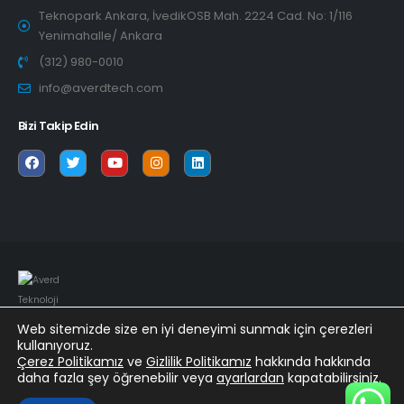
Teknopark Ankara, İvedikOSB Mah. 2224 Cad. No: 1/116
Yenimahalle/ Ankara
(312) 980-0010
info@averdtech.com
Bizi Takip Edin
Web sitemizde size en iyi deneyimi sunmak için çerezleri
kullanıyoruz.
© Copyright 2022. All Rights Reserved.
Çerez Politikamız
ve
Gizlilik Politikamız
hakkında hakkında
daha fazla şey öğrenebilir veya
ayarlardan
kapatabilirsiniz.