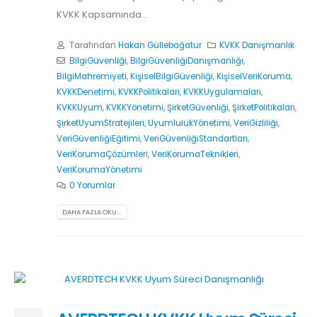
KVKK Kapsamında...
Tarafından
Hakan Güllebağatur
KVKK Danışmanlık
BilgiGüvenliği
,
BilgiGüvenliğiDanışmanlığı
,
BilgiMahremiyeti
,
KişiselBilgiGüvenliği
,
KişiselVeriKoruma
,
KVKKDenetimi
,
KVKKPolitikaları
,
KVKKUygulamaları
,
KVKKUyum
,
KVKKYönetimi
,
ŞirketGüvenliği
,
ŞirketPolitikaları
,
ŞirketUyumStratejileri
,
UyumlulukYönetimi
,
VeriGizliliği
,
VeriGüvenliğiEğitimi
,
VeriGüvenliğiStandartları
,
VeriKorumaÇözümleri
,
VeriKorumaTeknikleri
,
VeriKorumaYönetimi
0 Yorumlar
DAHA FAZLA OKU...