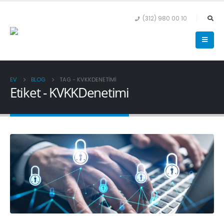
(312) 980 00 10
EV
BLOG
TAG -
KVKKDENETIMI
Etiket - KVKKDenetimi