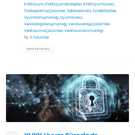
KVKKUyum
,
KVKKUyumStratejileri
,
KVKKUyumSüreci
,
ÖzelleştirilmişÇözümler
,
SektörelAnaliz
,
SürekliDestek
,
UyumDanışmanlığı
,
UyumSüreci
,
VeriGizliliğiDanışmanlığı
,
VeriGüvenliğiÇözümleri
,
VeriKorumaÇözümleri
,
VeriKorumaUzmanlığı
0 Yorumlar
DAHA FAZLA OKU...