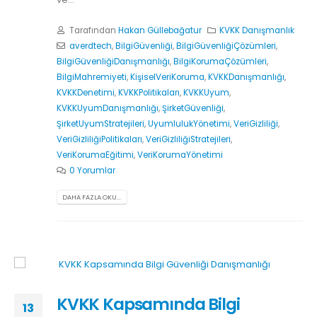
Tarafından
Hakan Güllebağatur
KVKK Danışmanlık
averdtech
,
BilgiGüvenliği
,
BilgiGüvenliğiÇözümleri
,
BilgiGüvenliğiDanışmanlığı
,
BilgiKorumaÇözümleri
,
BilgiMahremiyeti
,
KişiselVeriKoruma
,
KVKKDanışmanlığı
,
KVKKDenetimi
,
KVKKPolitikaları
,
KVKKUyum
,
KVKKUyumDanışmanlığı
,
ŞirketGüvenliği
,
ŞirketUyumStratejileri
,
UyumlulukYönetimi
,
VeriGizliliği
,
VeriGizliliğiPolitikaları
,
VeriGizliliğiStratejileri
,
VeriKorumaEğitimi
,
VeriKorumaYönetimi
0 Yorumlar
DAHA FAZLA OKU...
KVKK Kapsamında Bilgi
13