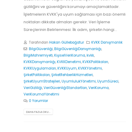
gizliliğini ve güvenliğini korumayı amaçlamaktadır.
İşletmelerin KVKK'ya uyum sağlaması için bazı önemli
noktaları dikkate almaları gerekir. Veri İşleme
Süreçlerinin Belirlenmesi: İlk adım, şirketin hangi...
Tarafından
Hakan Güllebağatur
KVKK Danışmanlık
BilgiGüvenliği
,
BilgiGüvenliğiDanışmanlığı
,
BilgiMahremiyeti
,
KişiselVeriKoruma
,
kvkk
,
KVKKDanışmanlığı
,
KVKKDenetimi
,
KVKKPolitikaları
,
KVKKUygulamaları
,
KVKKUyum
,
KVKKYönetimi
,
ŞirketPolitikaları
,
ŞirketRehberlikHizmetleri
,
ŞirketUyumStratejileri
,
UyumlulukYönetimi
,
UyumSüreci
,
VeriGizliliği
,
VeriGüvenliğiStandartları
,
VeriKoruma
,
VeriKorumaYönetimi
0 Yorumlar
DAHA FAZLA OKU...