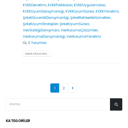
KVKKDenetimi
,
KVKKPolitikaları
,
KVKKUygulamaları
,
KVKKUyumDanışmanlığı
,
KVKKUyumSüreci
,
KVKKYönetimi
,
ŞirketGüvenlikDanışmanlığı
,
ŞirketRehberlikHizmetleri
,
ŞirketUyumStratejileri
,
ŞirketUyumSüreci
,
VeriGizliliğiDanışmanı
,
VeriKorumaÇözümleri
,
VeriKorumaDanışmanlığı
,
VeriKorumaYönetimi
0 Yorumlar
DAHA FAZLA OKU...
1
2
KATEGORILER