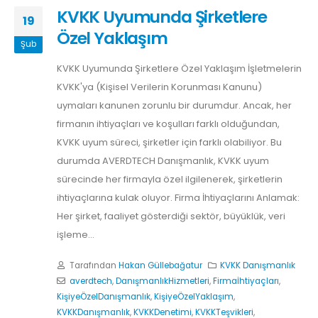
KVKK Uyumunda Şirketlere
19
Özel Yaklaşım
Şub
KVKK Uyumunda Şirketlere Özel Yaklaşım İşletmelerin
KVKK'ya (Kişisel Verilerin Korunması Kanunu)
uymaları kanunen zorunlu bir durumdur. Ancak, her
firmanın ihtiyaçları ve koşulları farklı olduğundan,
KVKK uyum süreci, şirketler için farklı olabiliyor. Bu
durumda AVERDTECH Danışmanlık, KVKK uyum
sürecinde her firmayla özel ilgilenerek, şirketlerin
ihtiyaçlarına kulak oluyor. Firma İhtiyaçlarını Anlamak:
Her şirket, faaliyet gösterdiği sektör, büyüklük, veri
işleme...
Tarafından
Hakan Güllebağatur
KVKK Danışmanlık
averdtech
,
DanışmanlıkHizmetleri
,
Firmaİhtiyaçları
,
KişiyeÖzelDanışmanlık
,
KişiyeÖzelYaklaşım
,
KVKKDanışmanlık
,
KVKKDenetimi
,
KVKKTeşvikleri
,