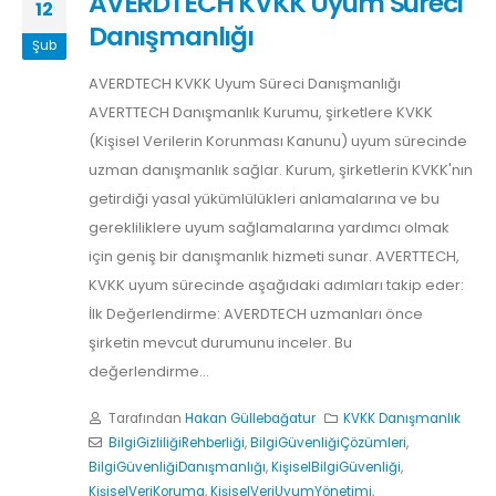
AVERDTECH KVKK Uyum Süreci
12
Danışmanlığı
Şub
AVERDTECH KVKK Uyum Süreci Danışmanlığı
AVERTTECH Danışmanlık Kurumu, şirketlere KVKK
(Kişisel Verilerin Korunması Kanunu) uyum sürecinde
uzman danışmanlık sağlar. Kurum, şirketlerin KVKK'nın
getirdiği yasal yükümlülükleri anlamalarına ve bu
gerekliliklere uyum sağlamalarına yardımcı olmak
için geniş bir danışmanlık hizmeti sunar. AVERTTECH,
KVKK uyum sürecinde aşağıdaki adımları takip eder:
İlk Değerlendirme: AVERDTECH uzmanları önce
şirketin mevcut durumunu inceler. Bu
değerlendirme...
Tarafından
Hakan Güllebağatur
KVKK Danışmanlık
BilgiGizliliğiRehberliği
,
BilgiGüvenliğiÇözümleri
,
BilgiGüvenliğiDanışmanlığı
,
KişiselBilgiGüvenliği
,
KişiselVeriKoruma
,
KişiselVeriUyumYönetimi
,