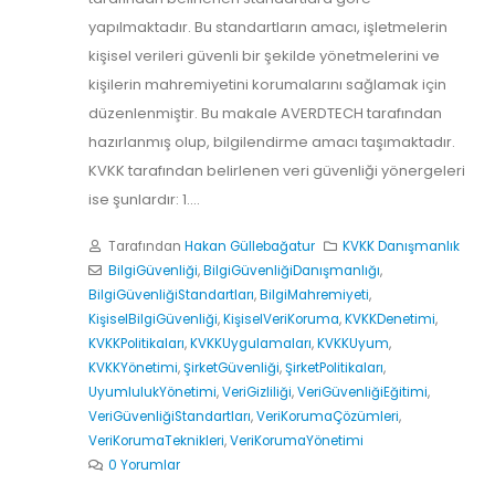
yapılmaktadır. Bu standartların amacı, işletmelerin
kişisel verileri güvenli bir şekilde yönetmelerini ve
kişilerin mahremiyetini korumalarını sağlamak için
düzenlenmiştir. Bu makale AVERDTECH tarafından
hazırlanmış olup, bilgilendirme amacı taşımaktadır.
KVKK tarafından belirlenen veri güvenliği yönergeleri
ise şunlardır: 1....
Tarafından
Hakan Güllebağatur
KVKK Danışmanlık
BilgiGüvenliği
,
BilgiGüvenliğiDanışmanlığı
,
BilgiGüvenliğiStandartları
,
BilgiMahremiyeti
,
KişiselBilgiGüvenliği
,
KişiselVeriKoruma
,
KVKKDenetimi
,
KVKKPolitikaları
,
KVKKUygulamaları
,
KVKKUyum
,
KVKKYönetimi
,
ŞirketGüvenliği
,
ŞirketPolitikaları
,
UyumlulukYönetimi
,
VeriGizliliği
,
VeriGüvenliğiEğitimi
,
VeriGüvenliğiStandartları
,
VeriKorumaÇözümleri
,
VeriKorumaTeknikleri
,
VeriKorumaYönetimi
0 Yorumlar