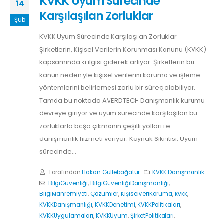
KVKK Uyum Sürecinde
14
Karşılaşılan Zorluklar
Şub
KVKK Uyum Sürecinde Karşılaşılan Zorluklar
Şirketlerin, Kişisel Verilerin Korunması Kanunu (KVKK)
kapsamında ki ilgisi giderek artıyor. Şirketlerin bu
kanun nedeniyle kişisel verilerini koruma ve işleme
yöntemlerini belirlemesi zorlu bir süreç olabiliyor.
Tamda bu noktada AVERDTECH Danışmanlık kurumu
devreye giriyor ve uyum sürecinde karşılaşılan bu
zorluklarla başa çıkmanın çeşitli yolları ile
danışmanlık hizmeti veriyor. Kaynak Sıkıntısı: Uyum
sürecinde...
Tarafından
Hakan Güllebağatur
KVKK Danışmanlık
BilgiGüvenliği
,
BilgiGüvenliğiDanışmanlığı
,
BilgiMahremiyeti
,
Çözümler
,
KişiselVeriKoruma
,
kvkk
,
KVKKDanışmanlığı
,
KVKKDenetimi
,
KVKKPolitikaları
,
KVKKUygulamaları
,
KVKKUyum
,
ŞirketPolitikaları
,