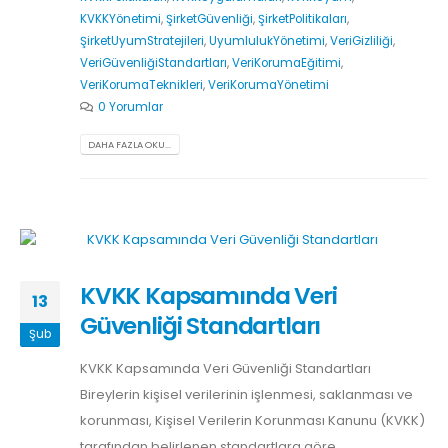
KVKKYönetimi
,
ŞirketGüvenliği
,
ŞirketPolitikaları
,
ŞirketUyumStratejileri
,
UyumlulukYönetimi
,
VeriGizliliği
,
VeriGüvenliğiStandartları
,
VeriKorumaEğitimi
,
VeriKorumaTeknikleri
,
VeriKorumaYönetimi
0 Yorumlar
DAHA FAZLA OKU...
KVKK Kapsamında Veri
13
Güvenliği Standartları
Şub
KVKK Kapsamında Veri Güvenliği Standartları
Bireylerin kişisel verilerinin işlenmesi, saklanması ve
korunması, Kişisel Verilerin Korunması Kanunu (KVKK)
tarafından belirlenen standartlara göre