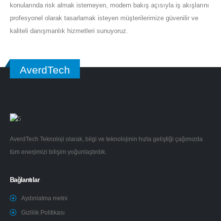
konularında risk almak istemeyen, modern bakış açısıyla iş akışlarını
profesyonel olarak tasarlamak isteyen müşterilerimize güvenilir ve
kaliteli danışmanlık hizmetleri sunuyoruz.
AverdTech
AverdTech Teknoloji olarak, bilgi ve teknolojinin hızla geliştiği çağımızda
tüm enerjimizi bilişim yoğunlaştırdık.
Bağlantılar
Aydınlatma metni
Gizlilik Politikası