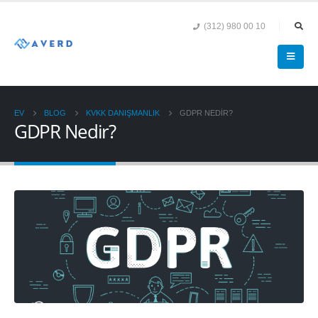
(312) 980 00 10
EV
BLOG
KVKK DANIŞMANLIK
GDPR NEDIR?
GDPR Nedir?