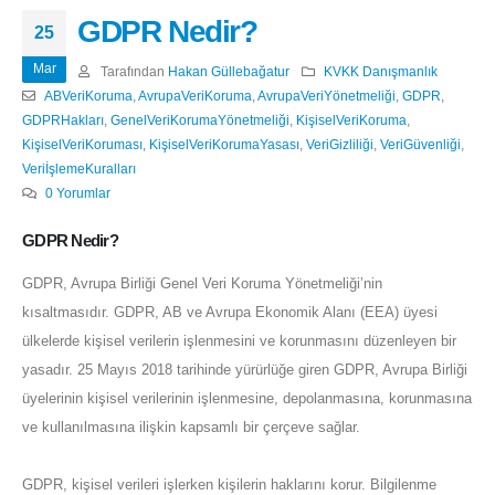
GDPR Nedir?
25
Mar
Tarafından
Hakan Güllebağatur
KVKK Danışmanlık
ABVeriKoruma
,
AvrupaVeriKoruma
,
AvrupaVeriYönetmeliği
,
GDPR
,
GDPRHakları
,
GenelVeriKorumaYönetmeliği
,
KişiselVeriKoruma
,
KişiselVeriKoruması
,
KişiselVeriKorumaYasası
,
VeriGizliliği
,
VeriGüvenliği
,
VeriİşlemeKuralları
0 Yorumlar
GDPR Nedir?
GDPR, Avrupa Birliği Genel Veri Koruma Yönetmeliği’nin
kısaltmasıdır. GDPR, AB ve Avrupa Ekonomik Alanı (EEA) üyesi
ülkelerde kişisel verilerin işlenmesini ve korunmasını düzenleyen bir
yasadır. 25 Mayıs 2018 tarihinde yürürlüğe giren GDPR, Avrupa Birliği
üyelerinin kişisel verilerinin işlenmesine, depolanmasına, korunmasına
ve kullanılmasına ilişkin kapsamlı bir çerçeve sağlar.
GDPR, kişisel verileri işlerken kişilerin haklarını korur. Bilgilenme