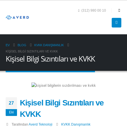
(312) 980 00 10
EV
BLOG
KVKK DANIŞMANLIK
KIŞISEL BILGI SIZINTILARI VE KVKK
Kişisel Bilgi Sızıntıları ve KVKK
Kişisel Bilgi Sızıntıları ve
27
KVKK
Eki
Tarafından
Averd Teknoloji
KVKK Danışmanlık