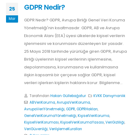
GDPR Nedir?
25
Mar
GDPR Nedir? GDPR, Avrupa Birliği Genel Veri Koruma
Yönetmeliği'nin kısaltmasıdır. GDPR, AB ve Avrupa
Ekonomik Alanı (EEA) üyesi ülkelerde kişisel verilerin
işlenmesini ve korunmasını düzenleyen bir yasadır.
25 Mayıs 2018 tarihinde yürürlüğe giren GDPR, Avrupa
Birliği üyelerinin kişisel verilerinin işlenmesine,
depolanmasına, korunmasına ve kullanılmasına
ilişkin kapsamlı bir çerçeve sağlar.GDPR, kişisel
verileri işlerken kişilerin haklarını korur. Bilgilenme...
Tarafından
Hakan Güllebağatur
KVKK Danışmanlık
ABVeriKoruma
,
AvrupaVeriKoruma
,
AvrupaVeriYönetmeliği
,
GDPR
,
GDPRHakları
,
GenelVeriKorumaYönetmeliği
,
KişiselVeriKoruma
,
KişiselVeriKoruması
,
KişiselVeriKorumaYasası
,
VeriGizliliği
,
VeriGüvenliği
,
VeriİşlemeKuralları