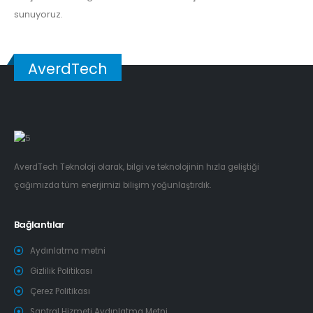
sunuyoruz.
AverdTech
AverdTech Teknoloji olarak, bilgi ve teknolojinin hızla geliştiği
çağımızda tüm enerjimizi bilişim yoğunlaştırdık.
Bağlantılar
Aydınlatma metni
Gizlilik Politikası
Çerez Politikası
Santral Hizmeti Aydınlatma Metni