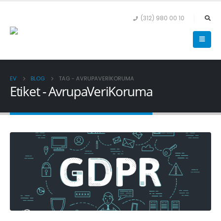
(312) 980 00 10
EV
BLOG
TAG -
AVRUPAVERIKORUMA
Etiket - AvrupaVeriKoruma