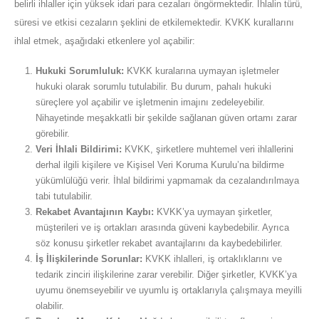
belirli ihlaller için yüksek idari para cezaları öngörmektedir. İhlalin türü,
süresi ve etkisi cezaların şeklini de etkilemektedir. KVKK kurallarını
ihlal etmek, aşağıdaki etkenlere yol açabilir:
Hukuki Sorumluluk:
KVKK kuralarına uymayan işletmeler
hukuki olarak sorumlu tutulabilir. Bu durum, pahalı hukuki
süreçlere yol açabilir ve işletmenin imajını zedeleyebilir.
Nihayetinde meşakkatli bir şekilde sağlanan güven ortamı zarar
görebilir.
Veri İhlali Bildirimi:
KVKK, şirketlere muhtemel veri ihlallerini
derhal ilgili kişilere ve Kişisel Veri Koruma Kurulu’na bildirme
yükümlülüğü verir. İhlal bildirimi yapmamak da cezalandırılmaya
tabi tutulabilir.
Rekabet Avantajının Kaybı:
KVKK’ya uymayan şirketler,
müşterileri ve iş ortakları arasında güveni kaybedebilir. Ayrıca
söz konusu şirketler rekabet avantajlarını da kaybedebilirler.
İş İlişkilerinde Sorunlar:
KVKK ihlalleri, iş ortaklıklarını ve
tedarik zinciri ilişkilerine zarar verebilir. Diğer şirketler, KVKK’ya
uyumu önemseyebilir ve uyumlu iş ortaklarıyla çalışmaya meyilli
olabilir.