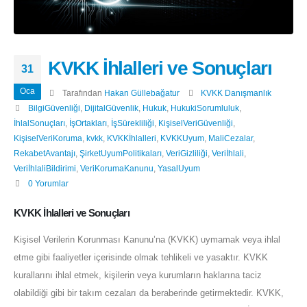
KVKK İhlalleri ve Sonuçları
31
Oca
Tarafından
Hakan Güllebağatur
KVKK Danışmanlık
BilgiGüvenliği
,
DijitalGüvenlik
,
Hukuk
,
HukukiSorumluluk
,
İhlalSonuçları
,
İşOrtakları
,
İşSürekliliği
,
KişiselVeriGüvenliği
,
KişiselVeriKoruma
,
kvkk
,
KVKKİhlalleri
,
KVKKUyum
,
MaliCezalar
,
RekabetAvantajı
,
ŞirketUyumPolitikaları
,
VeriGizliliği
,
Veriİhlali
,
VeriİhlaliBildirimi
,
VeriKorumaKanunu
,
YasalUyum
0 Yorumlar
KVKK İhlalleri ve Sonuçları
Kişisel Verilerin Korunması Kanunu’na (KVKK) uymamak veya ihlal
etme gibi faaliyetler içerisinde olmak tehlikeli ve yasaktır. KVKK
kurallarını ihlal etmek, kişilerin veya kurumların haklarına taciz
olabildiği gibi bir takım cezaları da beraberinde getirmektedir. KVKK,