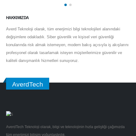
HAKKIMIZDA
Averd Teknoloji olarak, tüm enerjimizi bilgi teknolojileri alanındaki
değişimlere odakladık. Siber güvenlik ve kişisel veri güvenliği
konularında risk almak istemeyen, modern bakış açısıyla iş akışlarını
profesyonel olarak tasarlamak isteyen müşterilerimize güvenilir ve
kaliteli danışmanlık hizmetleri sunuyoruz.
AverdTech
AverdTech Teknoloji olarak, bilgi ve teknolojinin hızla geliştiği çağımızda
tüm enerjimizi bilişim yoğunlaştırdık.