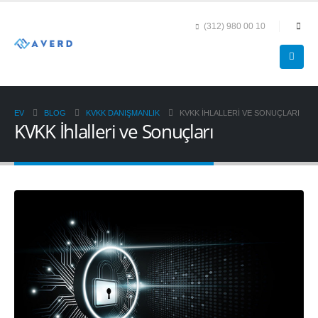
(312) 980 00 10
EV
BLOG
KVKK DANIŞMANLIK
KVKK İHLALLERI VE SONUÇLARI
KVKK İhlalleri ve Sonuçları