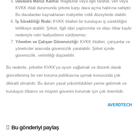
Davalara Maruz Kalma:
Mağdurlar veya ilgili taraflar, veri veya
KVKK ihlali durumunda şirkete karşı dava açma hakkına sahiptir.
Bu davalardan kaynaklanan maliyetler ciddi düzeylerde olabilir.
İş Sürekliliği Riski:
KVKK ihlalleri bir kuruluşun iş sürekliliğini
tehlikeye atabilir. Şirket, ilgili idari yaptırımlar ve olası itibar kaybı
nedeniyle rutin faaliyetlerini sürdüremez.
Yönetim ve Çalışan Güvensizliği:
KVKK ihlalleri, çalışanlar ve
yöneticiler arasında güvensizlik yaratabilir. Şirket içinde
güvensizlik, verimliliği düşürebilir.
Bu nedenle, şirketler KVKK’ya uyum sağlamak ve düzenli olarak
güncellenmiş bir veri koruma politikasına uymak konusunda çok
dikkatli olmalıdır. Bu durum yasal yükümlülükleri yerine getirmek ve
kuruluşun itibarını ve müşteri güvenini korumak için çok önemlidir.
AVERDTECH
Bu gönderiyi paylaş