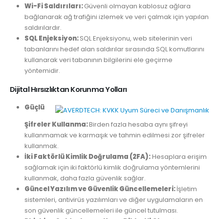
Wi-Fi Saldırıları:
Güvenli olmayan kablosuz ağlara
bağlanarak ağ trafiğini izlemek ve veri çalmak için yapılan
saldırılardır.
SQL Enjeksiyon:
SQL Enjeksiyonu, web sitelerinin veri
tabanlarını hedef alan saldırılar sırasında SQL komutlarını
kullanarak veri tabanının bilgilerini ele geçirme
yöntemidir.
Dijital Hırsızlıktan Korunma Yolları
Güçlü
Şifreler Kullanma:
Birden fazla hesaba aynı şifreyi
kullanmamak ve karmaşık ve tahmin edilmesi zor şifreler
kullanmak.
İki Faktörlü Kimlik Doğrulama (2FA):
Hesaplara erişim
sağlamak için iki faktörlü kimlik doğrulama yöntemlerini
kullanmak, daha fazla güvenlik sağlar.
Güncel Yazılım ve Güvenlik Güncellemeleri:
İşletim
sistemleri, antivirüs yazılımları ve diğer uygulamaların en
son güvenlik güncellemeleri ile güncel tutulması.