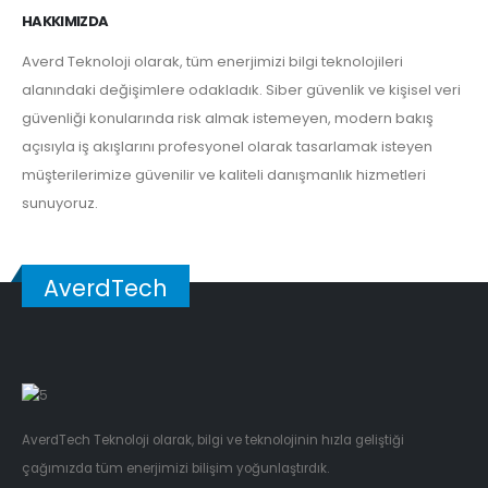
HAKKIMIZDA
Averd Teknoloji olarak, tüm enerjimizi bilgi teknolojileri
alanındaki değişimlere odakladık. Siber güvenlik ve kişisel veri
güvenliği konularında risk almak istemeyen, modern bakış
açısıyla iş akışlarını profesyonel olarak tasarlamak isteyen
müşterilerimize güvenilir ve kaliteli danışmanlık hizmetleri
sunuyoruz.
AverdTech
AverdTech Teknoloji olarak, bilgi ve teknolojinin hızla geliştiği
çağımızda tüm enerjimizi bilişim yoğunlaştırdık.