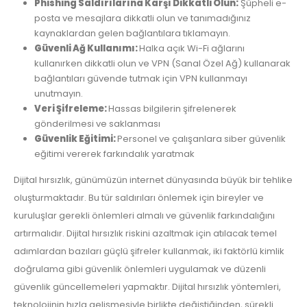
Phishing Saldırılarına Karşı Dikkatli Olun:
Şüpheli e-
posta ve mesajlara dikkatli olun ve tanımadığınız
kaynaklardan gelen bağlantılara tıklamayın.
Güvenli Ağ Kullanımı:
Halka açık Wi-Fi ağlarını
kullanırken dikkatli olun ve VPN (Sanal Özel Ağ) kullanarak
bağlantıları güvende tutmak için VPN kullanmayı
unutmayın.
Veri Şifreleme:
Hassas bilgilerin şifrelenerek
gönderilmesi ve saklanması
Güvenlik Eğitimi:
Personel ve çalışanlara siber güvenlik
eğitimi vererek farkındalık yaratmak
Dijital hırsızlık, günümüzün internet dünyasında büyük bir tehlike
oluşturmaktadır. Bu tür saldırıları önlemek için bireyler ve
kuruluşlar gerekli önlemleri almalı ve güvenlik farkındalığını
artırmalıdır. Dijital hırsızlık riskini azaltmak için atılacak temel
adımlardan bazıları güçlü şifreler kullanmak, iki faktörlü kimlik
doğrulama gibi güvenlik önlemleri uygulamak ve düzenli
güvenlik güncellemeleri yapmaktır. Dijital hırsızlık yöntemleri,
teknolojinin hızla gelişmesiyle birlikte değiştiğinden, sürekli