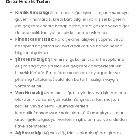
Dijital Hırsızlık Türleri
Kimlik Hırsızlığı:
Kimlik hırsızlığı, kişinin isim, adres, sosyal
güvenlik numarası, kredi kartı bilgileri vb. kişisel bilgilerini
ele geçirerek sahte hesap açma, kredi çekme veya diğer
dolandırıcılık faaliyetleri için kullanma eylemidir.
Finansal Hırsızlık:
Para çekme, alışveriş yapma veya
hesapları boşaltma yoluyla kredi kartı ve banka hesap
bilgilerini çalmak.
Şifre Hırsızlığı:
Şifre hırsızlığı, kullanıcıların hesaplarına
erişim sağlayan şifreleri ele geçirerek gerçekleştirilen
hırsızlık türüdür. Brute force saldırıları, keyloggerlar ve
phishing (oltalama) saldırıları bu tür hırsızlığın yaygın
yöntemleridir.
Veri Hırsızlığı:
Veri hırsızlığı, bireylerin veya işletmelerin
elektronik verilerini çalmaktır. Bu, şirket sırları, müşteri
bilgileri veya önemli kurumsal verileri
içerebilir.Ransomware saldırıları, kötü amaçlı yazılımlar
aracılığıyla bilgisayar verilerinin şifrelenmesi ve ardından
fidye istenmesidir.
Ağ Hırsızlığı:
Ağ hırsızlığı, izinsiz olarak ağlara girerek