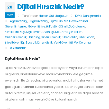
Dijital Hırsızlık Nedir?
20
May
Tarafından
Hakan Güllebağatur
KVKK Danışmanlık
AğGüvenliği
,
BilgiGüvenliği
,
DijitalHırsızlık
,
FidyeYazılımı
,
Güvenliİnternet
,
GüvenliŞifre
,
İkiFaktörlüKimlikDoğrulama
,
KimlikHırsızlığı
,
KişiselVeriGüvenliği
,
KötüAmaçlıYazılım
,
OnlineGüvenlik
,
Phishing
,
SiberGüvenlik
,
SiberSaldırı
,
SiberTehdit
,
ŞifreGüvenliği
,
SosyalMühendislik
,
VeriGüvenliği
,
VeriKoruma
0 Yorumlar
Dijital Hırsızlık Nedir?
Dijital hırsızlık, izinsiz bir şekilde bireylerin veya kurumların dijital
bilgilerini, kimliklerini veya mali kaynaklarını ele geçirme
eylemidir. Bu tür suçlar, bilgisayarlar, mobil cihazlar ve internet
gibi dijital ortamlar kullanılarak yapılır. Siber suçlardan biri olan
dijital hırsızlık, kişisel verilerin, finansal bilgilerin ve diğer hassas
bilgilerin çalınması veya kötüye kullanılmasıdır.