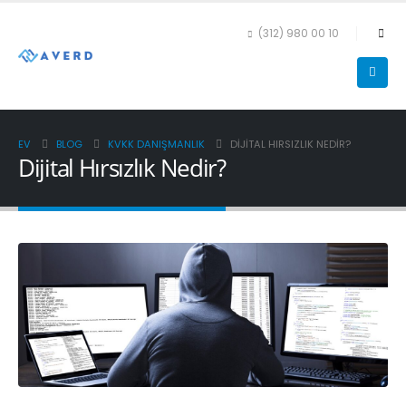
(312) 980 00 10
EV
BLOG
KVKK DANIŞMANLIK
DIJITAL HIRSIZLIK NEDIR?
Dijital Hırsızlık Nedir?