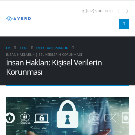
(312) 980 00 10
EV
BLOG
KVKK DANIŞMANLIK
İNSAN HAKLARI: KIŞISEL VERILERIN KORUNMASI
İnsan Hakları: Kişisel Verilerin
Korunması