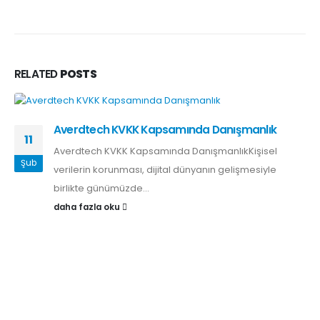
RELATED
POSTS
Averdtech KVKK Kapsamında Danışmanlık
11
Averdtech KVKK Kapsamında DanışmanlıkKişisel
Şub
verilerin korunması, dijital dünyanın gelişmesiyle
birlikte günümüzde...
daha fazla oku