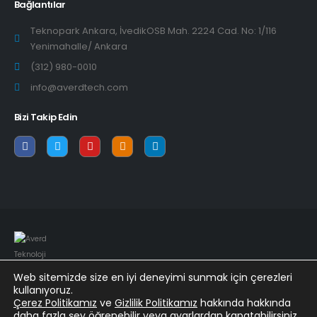
Bağlantılar
Teknopark Ankara, İvedikOSB Mah. 2224 Cad. No: 1/116
Yenimahalle/ Ankara
(312) 980-0010
info@averdtech.com
Bizi Takip Edin
Web sitemizde size en iyi deneyimi sunmak için çerezleri
kullanıyoruz.
© Copyright 2022. All Rights Reserved.
Çerez Politikamız
ve
Gizlilik Politikamız
hakkında hakkında
daha fazla şey öğrenebilir veya
ayarlardan
kapatabilirsiniz.