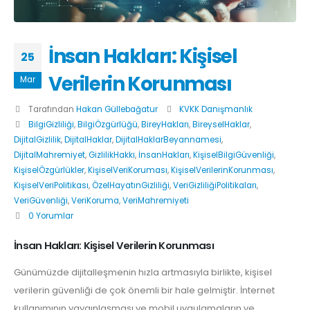
İnsan Hakları: Kişisel
25
Verilerin Korunması
Mar
Tarafından
Hakan Güllebağatur
KVKK Danışmanlık
BilgiGizliliği
,
BilgiÖzgürlüğü
,
BireyHakları
,
BireyselHaklar
,
DijitalGizlilik
,
DijitalHaklar
,
DijitalHaklarBeyannamesi
,
DijitalMahremiyet
,
GizlilikHakkı
,
İnsanHakları
,
KişiselBilgiGüvenliği
,
KişiselÖzgürlükler
,
KişiselVeriKoruması
,
KişiselVerilerinKorunması
,
KişiselVeriPolitikası
,
ÖzelHayatınGizliliği
,
VeriGizliliğiPolitikaları
,
VeriGüvenliği
,
VeriKoruma
,
VeriMahremiyeti
0 Yorumlar
İnsan Hakları: Kişisel Verilerin Korunması
Günümüzde dijitalleşmenin hızla artmasıyla birlikte, kişisel
verilerin güvenliği de çok önemli bir hale gelmiştir. İnternet
kullanımının yaygınlaşması ve mobil uygulamaların ve