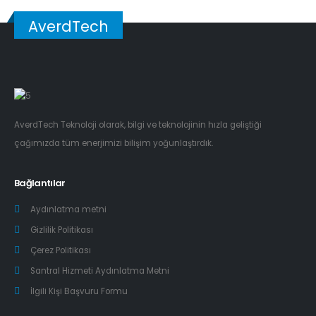
AverdTech
AverdTech Teknoloji olarak, bilgi ve teknolojinin hızla geliştiği
çağımızda tüm enerjimizi bilişim yoğunlaştırdık.
Bağlantılar
Aydınlatma metni
Gizlilik Politikası
Çerez Politikası
Santral Hizmeti Aydınlatma Metni
İlgili Kişi Başvuru Formu