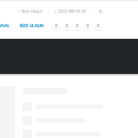
Bize Ulaşın
(312) 980 00 10
MSAL
BIZE ULAŞIN