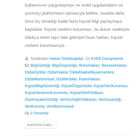
kullanımının yaygınlaşması ve mobil uygulamaların ve
çevrimiçi platformların artmasıyla birlikte, insanlar daha
önce hiç olmadığı kadar fazla kişisel bilgi paylaşmaya
başladılar. Kişisel verilerin korunması, bu durum nedeniyle
oldukça önem taşır hale gelmiştir.İnsan hakları, kişisel
verilerin korunmasıyla...
Tarafından
Hakan Güllebağatur
KVKK Danışmanlık
BilgiGizliliği
,
BilgiÖzgürlüğü
,
BireyHakları
,
BireyselHaklar
,
DijitalGizlilik
,
DijitalHaklar
,
DijitalHaklarBeyannamesi
,
DijitalMahremiyet
,
GizlilikHakkı
,
İnsanHakları
,
KişiselBilgiGüvenliği
,
KişiselÖzgürlükler
,
KişiselVeriKoruması
,
KişiselVerilerinKorunması
,
KişiselVeriPolitikası
,
ÖzelHayatınGizliliği
,
VeriGizliliğiPolitikaları
,
VeriGüvenliği
,
VeriKoruma
,
VeriMahremiyeti
0 Yorumlar
DAHA FAZLA OKU...