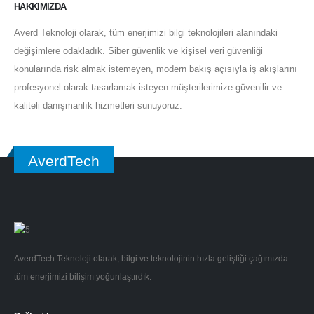
HAKKIMIZDA
Averd Teknoloji olarak, tüm enerjimizi bilgi teknolojileri alanındaki
değişimlere odakladık. Siber güvenlik ve kişisel veri güvenliği
konularında risk almak istemeyen, modern bakış açısıyla iş akışlarını
profesyonel olarak tasarlamak isteyen müşterilerimize güvenilir ve
kaliteli danışmanlık hizmetleri sunuyoruz.
AverdTech
AverdTech Teknoloji olarak, bilgi ve teknolojinin hızla geliştiği çağımızda
tüm enerjimizi bilişim yoğunlaştırdık.