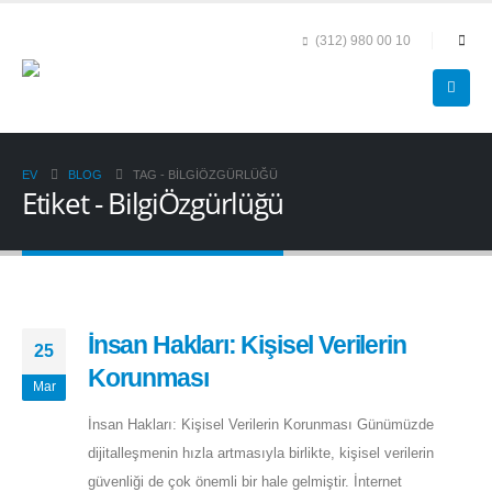
(312) 980 00 10
EV
BLOG
TAG -
BILGIÖZGÜRLÜĞÜ
Etiket - BilgiÖzgürlüğü
İnsan Hakları: Kişisel Verilerin
25
Korunması
Mar
İnsan Hakları: Kişisel Verilerin Korunması Günümüzde
dijitalleşmenin hızla artmasıyla birlikte, kişisel verilerin
güvenliği de çok önemli bir hale gelmiştir. İnternet