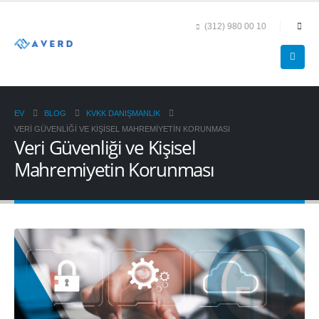
(312) 980 00 10
EV
BLOG
KVKK DANIŞMANLIK
VERI GÜVENLIĞI VE KIŞISEL MAHREMIYETIN KORUNMASI
Veri Güvenliği ve Kişisel
Mahremiyetin Korunması