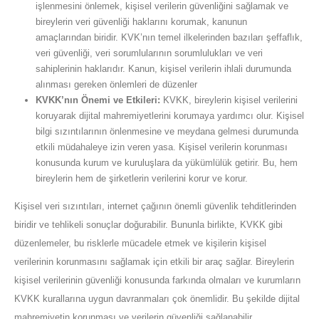
işlenmesini önlemek, kişisel verilerin güvenliğini sağlamak ve
bireylerin veri güvenliği haklarını korumak, kanunun
amaçlarından biridir. KVK’nın temel ilkelerinden bazıları şeffaflık,
veri güvenliği, veri sorumlularının sorumlulukları ve veri
sahiplerinin haklarıdır. Kanun, kişisel verilerin ihlali durumunda
alınması gereken önlemleri de düzenler
KVKK’nın Önemi ve Etkileri:
KVKK, bireylerin kişisel verilerini
koruyarak dijital mahremiyetlerini korumaya yardımcı olur. Kişisel
bilgi sızıntılarının önlenmesine ve meydana gelmesi durumunda
etkili müdahaleye izin veren yasa. Kişisel verilerin korunması
konusunda kurum ve kuruluşlara da yükümlülük getirir. Bu, hem
bireylerin hem de şirketlerin verilerini korur ve korur.
Kişisel veri sızıntıları, internet çağının önemli güvenlik tehditlerinden
biridir ve tehlikeli sonuçlar doğurabilir. Bununla birlikte, KVKK gibi
düzenlemeler, bu risklerle mücadele etmek ve kişilerin kişisel
verilerinin korunmasını sağlamak için etkili bir araç sağlar. Bireylerin
kişisel verilerinin güvenliği konusunda farkında olmaları ve kurumların
KVKK kurallarına uygun davranmaları çok önemlidir. Bu şekilde dijital
mahremiyetin korunması ve verilerin güvenliği sağlanabilir.