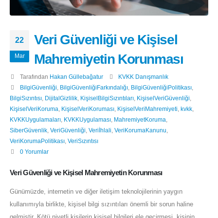
Veri Güvenliği ve Kişisel
22
Mahremiyetin Korunması
Mar
Tarafından
Hakan Güllebağatur
KVKK Danışmanlık
BilgiGüvenliği
,
BilgiGüvenliğiFarkındalığı
,
BilgiGüvenliğiPolitikası
,
BilgiSızıntısı
,
DijitalGizlilik
,
KişiselBilgiSızıntıları
,
KişiselVeriGüvenliği
,
KişiselVeriKoruma
,
KişiselVeriKoruması
,
KişiselVeriMahremiyeti
,
kvkk
,
KVKKUygulamaları
,
KVKKUygulaması
,
MahremiyetKoruma
,
SiberGüvenlik
,
VeriGüvenliği
,
Veriİhlali
,
VeriKorumaKanunu
,
VeriKorumaPolitikası
,
VeriSızıntısı
0 Yorumlar
Veri Güvenliği ve Kişisel Mahremiyetin Korunması
Günümüzde, internetin ve diğer iletişim teknolojilerinin yaygın
kullanımıyla birlikte, kişisel bilgi sızıntıları önemli bir sorun haline
gelmiştir. Kötü niyetli kişilerin kişisel bilgileri ele geçirmesi, kişinin