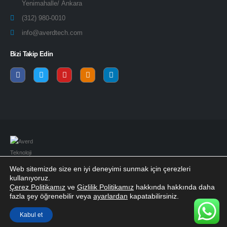
Yenimahalle/ Ankara
(312) 980-0010
info@averdtech.com
Bizi Takip Edin
Web sitemizde size en iyi deneyimi sunmak için çerezleri
kullanıyoruz.
© Copyright 2022. All Rights Reserved.
Çerez Politikamız
ve
Gizlilik Politikamız
hakkında hakkında daha
fazla şey öğrenebilir veya
ayarlardan
kapatabilirsiniz.
Kabul et