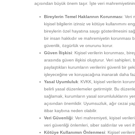
açısından büyük önem taşır. İşte veri mahremiyetinin
Bireylerin Temel Haklarının Korunması
: Veri
kişisel bilgilerin izinsiz ve kötüye kullanımını en
bireylerin özel hayatına saygı gösterilmesini sağ
bir insan hakkıdır ve mahremiyetin korunması bi
güvenlik, özgürlük ve onurunu korur.
Güven İlişkisi
: Kişisel verilerin korunması, bir
arasında güven ilişkisi oluşturur. Veri sahipleri, bi
paylaştıkları kurumların verilerini güvenli bir şek
işleyeceğine ve koruyacağına inanarak daha fa
Yasal Uyumluluk
: KVKK, kişisel verilerin koru
belirli yasal düzenlemeler getirmiştir. Bu düze
sağlamak, kurumların yasal sorumluluklarını yer
açısından önemlidir. Uyumsuzluk, ağır cezai yap
itibar kaybına neden olabilir.
Veri Güvenliği
: Veri mahremiyeti, kişisel verile
veri güvenliği önlemleri, siber saldırılar ve veri ihl
Kötüye Kullanımın Önlenmesi
: Kişisel verile