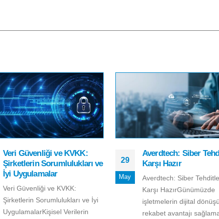
Veri Güvenliği ve KVKK:
Averdtech: Siber Tehd
29
Şirketlerin Sorumlulukları ve
Karşı Hazır
İyi Uygulamalar
May
Averdtech: Siber Tehditl
Veri Güvenliği ve KVKK:
Karşı HazırGünümüzde
Şirketlerin Sorumlulukları ve İyi
işletmelerin dijital dönü
UygulamalarKişisel Verilerin
rekabet avantajı sağlama