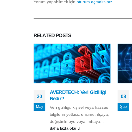
Yorum yapabilmek için
oturum açmalısınız
.
RELATED
POSTS
AVERDTECH: Veri Gizliliği
30
08
Nedir?
May
Şub
Veri gizliliği, kişisel veya hassas
bilgilerin yetkisiz erişime, ifşaya,
değiştirilmeye veya imhaya...
daha fazla oku