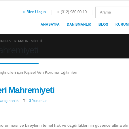
Bize Ulaşın
(312) 980 00 10
ANASAYFA
DANIŞMANLIK
BLOG
KURUM
INDA VERI MAHREMIYETI
ahremiyeti
i Mahremiyeti
anışmanlık
0 Yorumlar
korunması ve bireylerin temel hak ve özgürlüklerinin güvence altına al