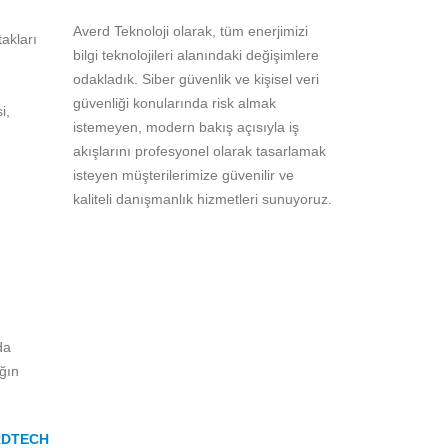
Averd Teknoloji olarak, tüm enerjimizi
akları
bilgi teknolojileri alanındaki değişimlere
odakladık. Siber güvenlik ve kişisel veri
güvenliği konularında risk almak
i,
istemeyen, modern bakış açısıyla iş
akışlarını profesyonel olarak tasarlamak
isteyen müşterilerimize güvenilir ve
kaliteli danışmanlık hizmetleri sunuyoruz.
da
ığın
RDTECH