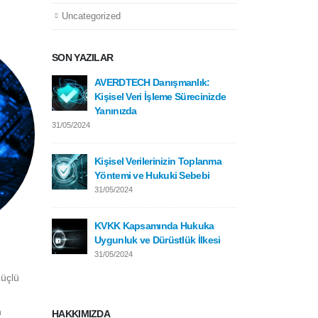
Uncategorized
SON YAZILAR
AVERDTECH Danışmanlık:
KVKK
Kişisel Veri İşleme Sürecinizde
31/05
Yanınızda
31/05/2024
AVERDTECH: Ver
Kişisel Verilerinizin Toplanma
30/05/2024
Yöntemi ve Hukuki Sebebi
31/05/2024
Kişisel Veri S
KVKK Kapsamında Hukuka
30/05/2024
Uygunluk ve Dürüstlük İlkesi
31/05/2024
Güçlü
n
HAKKIMIZDA