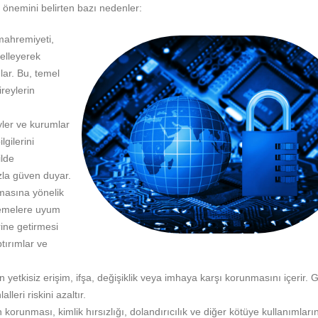
 önemini belirten bazı nedenler:
 mahremiyeti,
gelleyerek
lar. Bu, temel
reylerin
eyler ve kurumlar
lgilerini
ilde
zla güven duyar.
nmasına yönelik
nlemelere uyum
ine getirmesi
tırımlar ve
rin yetkisiz erişim, ifşa, değişiklik veya imhaya karşı korunmasını içerir. 
alleri riskini azaltır.
rin korunması, kimlik hırsızlığı, dolandırıcılık ve diğer kötüye kullanımları