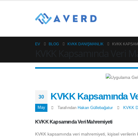
EV
BLOG
KVKK DANIŞMANLIK
KVKK KAPSAM
KVKK Kapsamında Veri M
KVKK Kapsamında Ver
30
May
Tarafından
Hakan Güllebağatur
KVKK D
KVKK Kapsamında Veri Mahremiyeti
KVKK kapsamında veri mahremiyeti, kişisel verilerin 