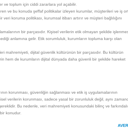
r ve toplum için ciddi zararlara yol açabilir.
n ve bu konuda şeffaf politikalar izleyen kurumlar, müşterileri ve iş ort
 veri koruma politikası, kurumsal itibarı artırır ve müşteri bağlılığını
lamalarının bir parçasıdır. Kişisel verilerin etik olmayan şekilde işlenmes
ediği anlamına gelir. Etik sorumluluk, kurumların topluma karşı olan
Veri mahremiyeti, dijital güvenlik kültürünün bir parçasıdır. Bu kültürün
rin hem de kurumların dijital dünyada daha güvenli bir şekilde hareket
ının korunması, güvenliğin sağlanması ve etik iş uygulamalarının
isel verilerin korunması, sadece yasal bir zorunluluk değil, aynı zaman
gereklidir. Bu nedenle, veri mahremiyeti konusundaki bilinç ve farkındal
 bir konudur.
AVE