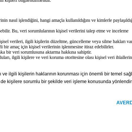
i kişileri bilgilendirmelidir.
lerinin nasıl işlendiğini, hangi amaçla kullanıldığını ve kimlerle paylaşıldı
rişebilir. Bu, veri sorumlularının kişisel verilerini talep etme ve inceleme
isel verileri, ilgili kişilerin düzeltme, güncelleme veya silme hakları var
rli bir amaç için kişisel verilerinin işlenmesine itiraz edebilirler.
 başka bir veri sorumlusuna aktarma hakkına sahiptir.
ları, ilgili kişilere ve veri koruma otoritesine olası kişisel veri ihlallerin
e ilgili kişilerin haklarının korunması için önemli bir temel sağ
 de kişilere sorumlu bir şekilde veri işleme konusunda yönlendi
AVER