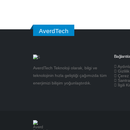
AverdTech
Bağlantıla
Aydınl
AverdTech Teknoloji olarak, bilgi ve
Gizlili
teknolojinin hızla geliştiği çağımızda tüm
Çerez 
Santra
enerjimizi bilişim yoğunlaştırdık.
İlgili