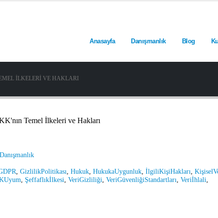
Anasayfa
Danışmanlık
Blog
Ku
EMEL İLKELERI VE HAKLARI
anışmanlık
GDPR
,
GizlilikPolitikası
,
Hukuk
,
HukukaUygunluk
,
İlgiliKişiHakları
,
KişiselV
KUyum
,
Şeffaflıkİlkesi
,
VeriGizliliği
,
VeriGüvenliğiStandartları
,
Veriİhlali
,