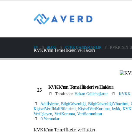
EV
BLOG
KVKK DANIŞMANLIK
KVKK’NIN T
KVKK’nın Temel İlkeleri ve Hakları
KVKK’nın Temel İlkeleri ve Hakları
25
Tarafından
Hakan Güllebağatur
KVKK D
Oca
Adilİşleme
,
BilgiGüvenliği
,
BilgiGüvenliğiYönetimi
,
KişiselVeriİhlaliBildirimi
,
KişiselVeriKoruma
,
kvkk
,
KVK
Veriİşleyen
,
VeriKoruma
,
VeriSorumlusu
0 Yorumlar
KVKK’nın Temel İlkeleri ve Hakları