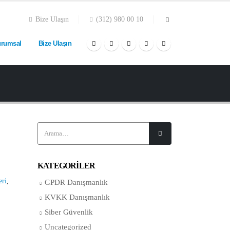
Bize Ulaşın
(312) 980 00 10
rumsal
Bize Ulaşın
KATEGORILER
eri
,
GPDR Danışmanlık
KVKK Danışmanlık
Siber Güvenlik
Uncategorized