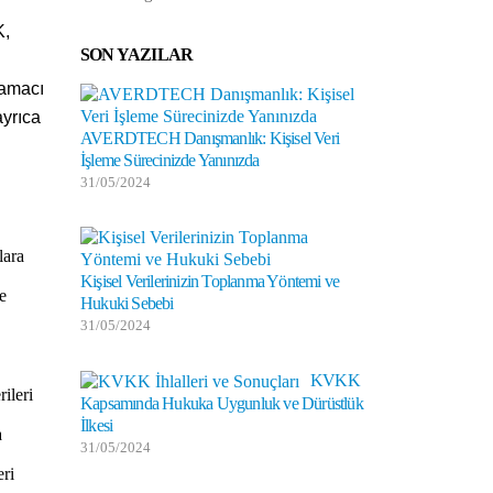
K,
SON YAZILAR
 amacı
ayrıca
AVERDTECH Danışmanlık: Kişisel Veri
KVKK Kapsamında V
İşleme Sürecinizde Yanınızda
31/05/2024
31/05/2024
AVERDTECH: Veri G
lara
30/05/2024
Kişisel Verilerinizin Toplanma Yöntemi ve
me
Hukuki Sebebi
31/05/2024
Kişisel Veri Soruml
30/05/2024
KVKK
ileri
Kapsamında Hukuka Uygunluk ve Dürüstlük
İlkesi
a
31/05/2024
eri