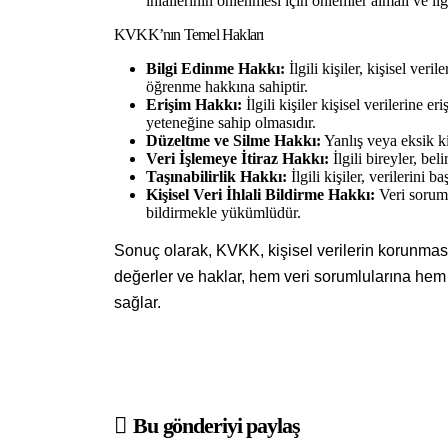
ihlallerinin önlenmesi için önlemler almalı ve ilgil
KVKK’nın Temel Hakları
Bilgi Edinme Hakkı:
İlgili kişiler, kişisel veri
öğrenme hakkına sahiptir.
Erişim Hakkı:
İlgili kişiler kişisel verilerine e
yeteneğine sahip olmasıdır.
Düzeltme ve Silme Hakkı:
Yanlış veya eksik kiş
Veri İşlemeye İtiraz Hakkı:
İlgili bireyler, beli
Taşınabilirlik Hakkı:
İlgili kişiler, verilerini
Kişisel Veri İhlali Bildirme Hakkı:
Veri sorumlu
bildirmekle yükümlüdür.
Sonuç olarak, KVKK, kişisel verilerin korunması v
değerler ve haklar, hem veri sorumlularına hem
sağlar.
Bu gönderiyi paylaş