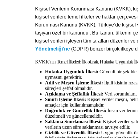
Kişisel Verilerin Korunması Kanunu (KVKK), kişis
kişisel verilere temel ilkeler ve haklar çerçeves
Korunması Kanunu (KVKK), Türkiye’de kişisel ve
taşıyan özel bir kanundur. Bu kanun, ülkenin çeş
kişisel verileri işleyen tüm tarafları düzenler ve 
Yönetmeliği’ne
(GDPR) benzer birçok ilkeye d
KVKK’nın Temel İlkeleri: İlk olarak, Hukuka Uygunluk İlk
Hukuka Uygunluk İlkesi:
Güvenli bir şekilde k
uymasını gerektirir.
Adil ve Meşru İşleme İlkesi:
İlgili kişinin rıza
süreçleri şeffaf olmalıdır.
Açıklama ve Şeffaflık İlkesi:
Veri sorumluları, i
Sınırlı İşleme İlkesi:
Kişisel veriler meşru, beli
amaçlar için kullanılmamalıdır.
Doğruluk ve Güncellik İlkesi:
İnsan verilerinin
düzeltmeli ve güncellemelidir.
Saklama Sınırlaması İlkesi:
Kişisel veriler ya
verilerin uzun süre saklanması tavsiye edilir.
Gizlilik ve Güvenlik İlkesi:
Uygun güvenlik önle