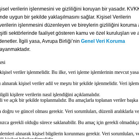
el verilerin işlenmesini ve gizliliğini koruyan bir yasadır. KVK
inde uygun bir şekilde yaklaşılmasını sağlar. Kişisel Verilerin
rilerin işlenmesini düzenleyen ve bireylerin gizliliğini koruma
itli sektörlerinde faaliyet gösteren kamu ve özel kuruluşları ve 
denetler. İlgili yasa, Avrupa Birliği’nin
Genel Veri Koruma
ayanmaktadır.
esi
işisel veriler işlenmelidir. Bu ilke, veri işleme işlemlerinin mevcut yasa
sı alınarak kişisel veriler adil ve meşru bir şekilde işlenmelidir. Veri işle
lgili kişilere verilerin nasıl işlendiğini açıklamalıdır.
rli ve açık bir şekilde toplanmalıdır. Bu amaçlarla toplanan veriler başka
 doğru ve güncel olması gerekir. Veri sorumluları, düzenli aralıklarla ver
lnızca gerekli olduğu sürece saklanabilir. Bu amaç için gerekli olmadıkç
mleri alınarak kişisel bilgilerin korunması gerekir. Veri sorumluları, v