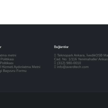
r
Bağlantılar
atma metni
Teknopark Ankara, İvedikOSB Ma
k Politikası
Cad. No: 1/116 Yenimahalle/ Ankar
Politikası
(312) 980-0010
l Hizmeti Aydınlatma Metni
info@averdtech.com
 Kişi Başvuru Formu