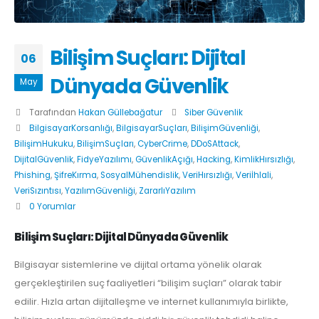
Bilişim Suçları: Dijital
06
Dünyada Güvenlik
May
Tarafından
Hakan Güllebağatur
Siber Güvenlik
BilgisayarKorsanlığı
,
BilgisayarSuçları
,
BilişimGüvenliği
,
BilişimHukuku
,
BilişimSuçları
,
CyberCrime
,
DDoSAttack
,
DijitalGüvenlik
,
FidyeYazılımı
,
GüvenlikAçığı
,
Hacking
,
KimlikHırsızlığı
,
Phishing
,
ŞifreKırma
,
SosyalMühendislik
,
VeriHırsızlığı
,
Veriİhlali
,
VeriSızıntısı
,
YazılımGüvenliği
,
ZararlıYazılım
0 Yorumlar
Bilişim Suçları: Dijital Dünyada Güvenlik
Bilgisayar sistemlerine ve dijital ortama yönelik olarak
gerçekleştirilen suç faaliyetleri “bilişim suçları” olarak tabir
edilir. Hızla artan dijitalleşme ve internet kullanımıyla birlikte,