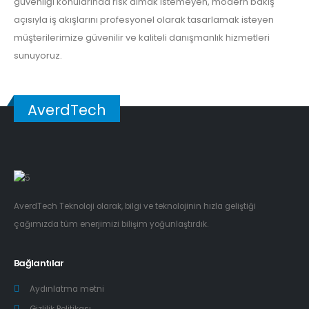
güvenliği konularında risk almak istemeyen, modern bakış
açısıyla iş akışlarını profesyonel olarak tasarlamak isteyen
müşterilerimize güvenilir ve kaliteli danışmanlık hizmetleri
sunuyoruz.
AverdTech
AverdTech Teknoloji olarak, bilgi ve teknolojinin hızla geliştiği
çağımızda tüm enerjimizi bilişim yoğunlaştırdık.
Bağlantılar
Aydınlatma metni