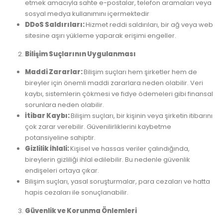
etmek amacıyla sahte e-postalar, telefon aramaları veya
sosyal medya kullanımını içermektedir
DDoS Saldırıları:
Hizmet reddi saldırıları, bir ağ veya web
sitesine aşırı yükleme yaparak erişimi engeller.
Bilişim Suçlarının Uygulanması
Maddi Zararlar:
Bilişim suçları hem şirketler hem de
bireyler için önemli maddi zararlara neden olabilir. Veri
kaybı, sistemlerin çökmesi ve fidye ödemeleri gibi finansal
sorunlara neden olabilir.
İtibar Kaybı:
Bilişim suçları, bir kişinin veya şirketin itibarını
çok zarar verebilir. Güvenilirliklerini kaybetme
potansiyeline sahiptir.
Gizlilik İhlali:
Kişisel ve hassas veriler çalındığında,
bireylerin gizliliği ihlal edilebilir. Bu nedenle güvenlik
endişeleri ortaya çıkar.
Bilişim suçları, yasal soruşturmalar, para cezaları ve hatta
hapis cezaları ile sonuçlanabilir.
Güvenlik ve Korunma Önlemleri