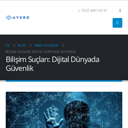
(312) 980 00 10
EV
BLOG
SIBER GÜVENLIK
BILIŞIM SUÇLARI: DIJITAL DÜNYADA GÜVENLIK
Bilişim Suçları: Dijital Dünyada
Güvenlik