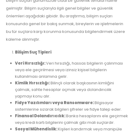
bilişim suçları günümüzde ciddi bir güvenlik tehdidi haline
gelmiştir. Bilişim suçlarıyla ilgili genel bilgiler ve güvenlik
önlemleri aşağıdaki gibidir. Bu araştırma, bilişim suçları
konusunda genel bir bakış sunmak, bireylerin ve işletmelerin
bu tür suçlara karşı korunma konusunda bilgilendirmek üzere
kaleme alınmıştır.
Bilişim Suç Tipleri
Veri Hırsızlığı:
Veri hırsızlığı, hassas bilgilerin çalınması
veya ele geçirilmesi veya izinsiz kişisel bilgilerin
kullanılması anlamına gelir.
Kimlik Hırsızlığı:
Bilinçli olarak başkasının kimliğini
çalmak, sahte hesaplar açmak veya dolandırıcılık
yapmayı konu alır.
Fidye Yazılımları veya Ransomware:
Bilgisayar
sistemlerine sızarak bilgileri şifreler ve fidye talep eder.
Finansal Dolandırıcılık:
Banka hesaplarını ele geçirmek
veya kredi kartı bilgilerini çalmak gibi mali suçlardır.
Sosyal Mühendislik:
Kişileri kandırmak veya manipüle