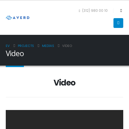
(312) 980 00 10
EV
PROJECTS
MEDIAS
VIDEO
Video
Video