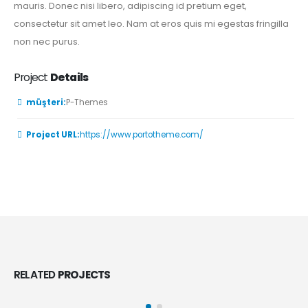
mauris. Donec nisi libero, adipiscing id pretium eget,
consectetur sit amet leo. Nam at eros quis mi egestas fringilla
non nec purus.
Project
Details
müşteri:
P-Themes
Project URL:
https://www.portotheme.com/
Full Width Video
RELATED
PROJECTS
MEDIAS