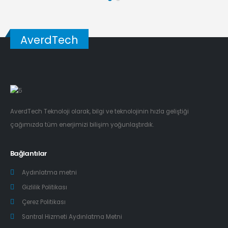
AverdTech
AverdTech Teknoloji olarak, bilgi ve teknolojinin hızla geliştiği
çağımızda tüm enerjimizi bilişim yoğunlaştırdık.
Bağlantılar
Aydınlatma metni
Gizlilik Politikası
Çerez Politikası
Santral Hizmeti Aydınlatma Metni