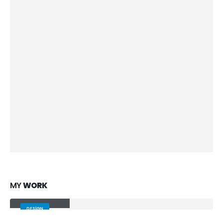
MY
WORK
Small Slider
DESIGN