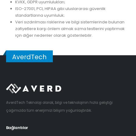
KVKK, GDPR uyumlulukları;
ISO-27001, PCI, HIPAA gibi uluslararası güvenlik
standartlarına uyumluluk;
Veri sızdırılması risklerine ve bilgi sistemlerinde bulunan
zafiyetlere karşı önlem almak sızma testlerini yaptırmak
için diğer nedenler olarak gösterilebilir.
AverdTech
AverdTech Teknoloji olarak, bilgi ve teknolojinin hızla geliştiği
çağımızda tüm enerjimizi bilişim yoğunlaştırdık.
Bağlantılar