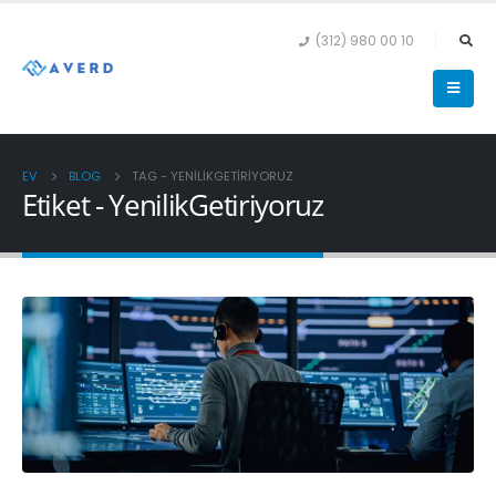
(312) 980 00 10
EV
BLOG
TAG -
YENILIKGETIRIYORUZ
Etiket - YenilikGetiriyoruz