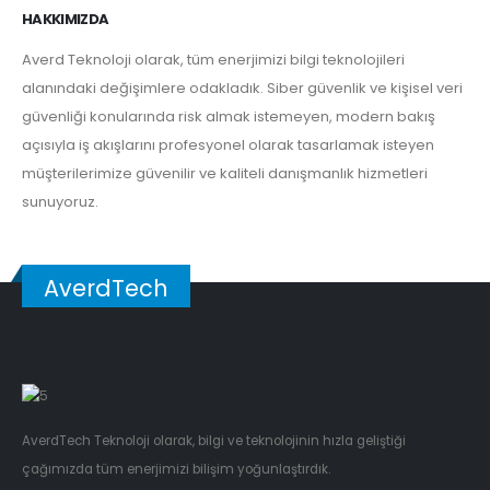
HAKKIMIZDA
Averd Teknoloji olarak, tüm enerjimizi bilgi teknolojileri
alanındaki değişimlere odakladık. Siber güvenlik ve kişisel veri
güvenliği konularında risk almak istemeyen, modern bakış
açısıyla iş akışlarını profesyonel olarak tasarlamak isteyen
müşterilerimize güvenilir ve kaliteli danışmanlık hizmetleri
sunuyoruz.
AverdTech
AverdTech Teknoloji olarak, bilgi ve teknolojinin hızla geliştiği
çağımızda tüm enerjimizi bilişim yoğunlaştırdık.