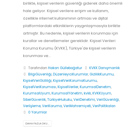
birlikte, kişisel verilerin güvenliği giderek daha önemli
hale geliyor. Kişisel verilere erişim ve kullanım,
özellikle internet kullanımının artması ve dijital
platformlardaki etkinliklerin yaygınlaşmasıyla birlikte
artmıştır. Bu nedenle, kişisel verilerin korunması için
kurallar ve denetlemeler gereklidir. Kişisel Verileri
Koruma Kurumu (KVKK), Türkiye'de kişisel verilerin
korunması ve...
Tarafından
Hakan Güllebağatur
KVKK Danışmanlık
BilgiGüvenliği
,
DüzenleyiciKurumlar
,
GizlilikKurumu
,
KişiselVeriGizliliği
,
KişiselVeriKorumaKurumu
,
KişiselVeriKoruması
,
KişiselVeriler
,
KurumsalDenetim
,
KurumsalUyum
,
KurumsalYönetim
,
kvkk
,
KVKKUyum
,
SiberGüvenlik
,
TürkiyeHukuku
,
VeriDenetimi
,
VeriGüvenliği
,
Veriİşleme
,
VeriKoruma
,
VeriMahremiyeti
,
VeriPolitikaları
0 Yorumlar
DAHA FAZLA OKU...