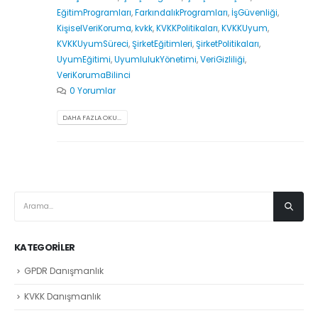
EğitimProgramları
,
FarkındalıkProgramları
,
İşGüvenliği
,
KişiselVeriKoruma
,
kvkk
,
KVKKPolitikaları
,
KVKKUyum
,
KVKKUyumSüreci
,
ŞirketEğitimleri
,
ŞirketPolitikaları
,
UyumEğitimi
,
UyumlulukYönetimi
,
VeriGizliliği
,
VeriKorumaBilinci
0 Yorumlar
DAHA FAZLA OKU...
KATEGORILER
GPDR Danışmanlık
KVKK Danışmanlık