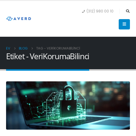
(312) 980 00 10
EV
BLOG
TAG -
VERIKORUMABILINCI
Etiket - VeriKorumaBilinci