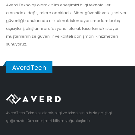
Averd Teknoloji olarak, tüm enerjimizi bilgi teknolojileri
alanındaki değişimlere odakladık. Siber güvenlik ve kişisel veri
güvenliği konularında risk almak istemeyen, modern bakış
açısıyla iş akışlarını profesyonel olarak tasarlamak isteyen
müşterilerimize güvenilir ve kaliteli danışmanlık hizmetleri
sunuyoruz.
AverdTech
AverdTech Teknoloji olarak, bilgi ve teknolojinin hızla geliştiği
çağımızda tüm enerjimizi bilişim yoğunlaştırdık.