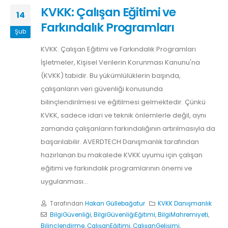
KVKK: Çalışan Eğitimi ve
14
Farkındalık Programları
Şub
KVKK: Çalışan Eğitimi ve Farkındalık Programları
İşletmeler, Kişisel Verilerin Korunması Kanunu'na
(KVKK) tabidir. Bu yükümlülüklerin başında,
çalışanların veri güvenliği konusunda
bilinçlendirilmesi ve eğitilmesi gelmektedir. Çünkü
KVKK, sadece idari ve teknik önlemlerle değil, aynı
zamanda çalışanların farkındalığının artırılmasıyla da
başarılabilir. AVERDTECH Danışmanlık tarafından
hazırlanan bu makalede KVKK uyumu için çalışan
eğitimi ve farkındalık programlarının önemi ve
uygulanması...
Tarafından
Hakan Güllebağatur
KVKK Danışmanlık
BilgiGüvenliği
,
BilgiGüvenliğiEğitimi
,
BilgiMahremiyeti
,
Bilinçlendirme
,
ÇalışanEğitimi
,
ÇalışanGelişimi
,