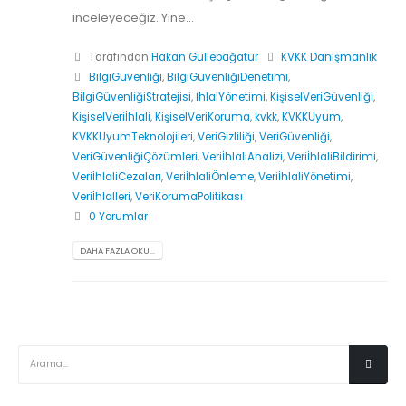
inceleyeceğiz. Yine...
Tarafından
Hakan Güllebağatur
KVKK Danışmanlık
BilgiGüvenliği
,
BilgiGüvenliğiDenetimi
,
BilgiGüvenliğiStratejisi
,
İhlalYönetimi
,
KişiselVeriGüvenliği
,
KişiselVeriİhlali
,
KişiselVeriKoruma
,
kvkk
,
KVKKUyum
,
KVKKUyumTeknolojileri
,
VeriGizliliği
,
VeriGüvenliği
,
VeriGüvenliğiÇözümleri
,
VeriİhlaliAnalizi
,
VeriİhlaliBildirimi
,
VeriİhlaliCezaları
,
VeriİhlaliÖnleme
,
VeriİhlaliYönetimi
,
Veriİhlalleri
,
VeriKorumaPolitikası
0 Yorumlar
DAHA FAZLA OKU...