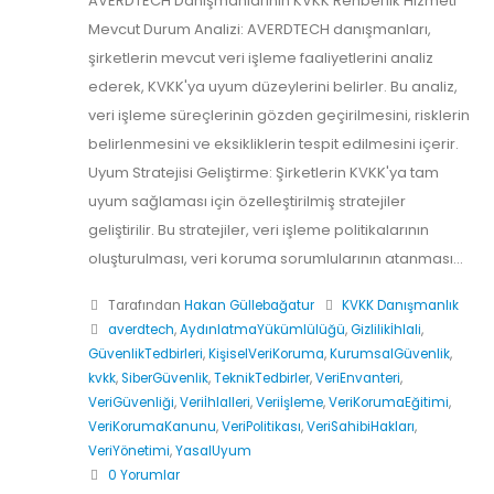
AVERDTECH Danışmanlarının KVKK Rehberlik Hizmeti
Mevcut Durum Analizi: AVERDTECH danışmanları,
şirketlerin mevcut veri işleme faaliyetlerini analiz
ederek, KVKK'ya uyum düzeylerini belirler. Bu analiz,
veri işleme süreçlerinin gözden geçirilmesini, risklerin
belirlenmesini ve eksikliklerin tespit edilmesini içerir.
Uyum Stratejisi Geliştirme: Şirketlerin KVKK'ya tam
uyum sağlaması için özelleştirilmiş stratejiler
geliştirilir. Bu stratejiler, veri işleme politikalarının
oluşturulması, veri koruma sorumlularının atanması...
Tarafından
Hakan Güllebağatur
KVKK Danışmanlık
averdtech
,
AydınlatmaYükümlülüğü
,
Gizlilikİhlali
,
GüvenlikTedbirleri
,
KişiselVeriKoruma
,
KurumsalGüvenlik
,
kvkk
,
SiberGüvenlik
,
TeknikTedbirler
,
VeriEnvanteri
,
VeriGüvenliği
,
Veriİhlalleri
,
Veriİşleme
,
VeriKorumaEğitimi
,
VeriKorumaKanunu
,
VeriPolitikası
,
VeriSahibiHakları
,
VeriYönetimi
,
YasalUyum
0 Yorumlar