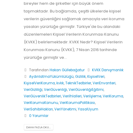
bireyler hem de şirketler için büyük önem
taşımaktadır. Bu bağlamda, çeşitli ülkelerde kişisel
verilerin güvenliğini sağlamak amacıyla veri koruma
yasaları yürürlüğe girmiştir. Türkiye'de bu alandaki
düzenlemeleri Kişisel Verilerin Korunması Kanunu
(KVKK) belirlemektedir. KVKK Nedir? Kişisel Verilerin
Korunması Kanunu (KVKK), 7 Nisan 2016 tarihinde
yürürlüğe girmiştir ve...
Tarafından
Hakan Güllebağatur
KVKK Danışmanlık
AydınlatmaYükümlülüğü
,
Gizlilik
,
KişiselVeri
,
KişiselVeriKoruma
,
kvkk
,
TeknikTedbirler
,
VeriEnvanteri
,
VeriGizliliği
,
VeriGüvenliği
,
VeriGüvenliğiEğitimi
,
VeriGüvenlikTedbirleri
,
Veriİhlalleri
,
Veriİşleme
,
VeriKoruma
,
VeriKorumaKanunu
,
VeriKorumaPolitikası
,
VeriSahibiHakları
,
VeriYönetimi
,
YasalUyum
0 Yorumlar
DAHA FAZLA OKU...