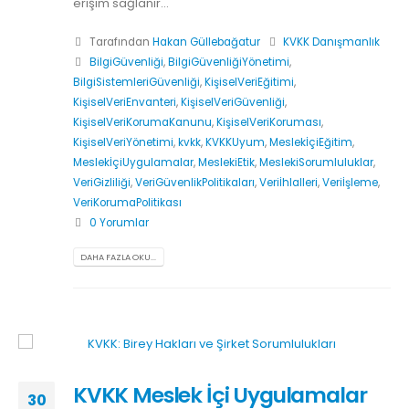
erişim sağlanır...
Tarafından
Hakan Güllebağatur
KVKK Danışmanlık
BilgiGüvenliği
,
BilgiGüvenliğiYönetimi
,
BilgiSistemleriGüvenliği
,
KişiselVeriEğitimi
,
KişiselVeriEnvanteri
,
KişiselVeriGüvenliği
,
KişiselVeriKorumaKanunu
,
KişiselVeriKoruması
,
KişiselVeriYönetimi
,
kvkk
,
KVKKUyum
,
MeslekİçiEğitim
,
MeslekİçiUygulamalar
,
MeslekiEtik
,
MeslekiSorumluluklar
,
VeriGizliliği
,
VeriGüvenlikPolitikaları
,
Veriİhlalleri
,
Veriİşleme
,
VeriKorumaPolitikası
0 Yorumlar
DAHA FAZLA OKU...
KVKK Meslek İçi Uygulamalar
30