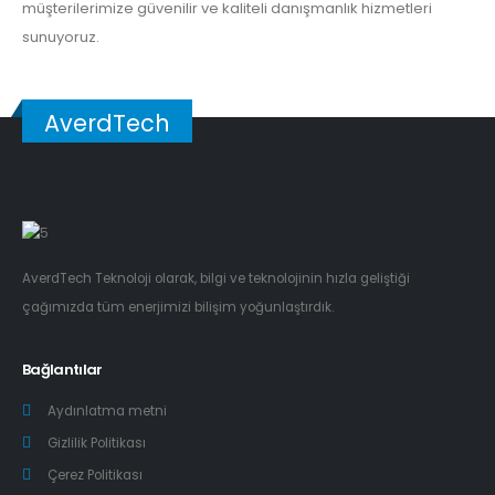
müşterilerimize güvenilir ve kaliteli danışmanlık hizmetleri
sunuyoruz.
AverdTech
AverdTech Teknoloji olarak, bilgi ve teknolojinin hızla geliştiği
çağımızda tüm enerjimizi bilişim yoğunlaştırdık.
Bağlantılar
Aydınlatma metni
Gizlilik Politikası
Çerez Politikası