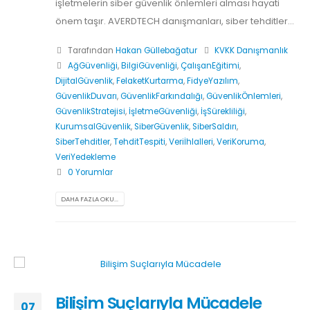
işletmelerin siber güvenlik önlemleri alması hayati
önem taşır. AVERDTECH danışmanları, siber tehditler...
Tarafından
Hakan Güllebağatur
KVKK Danışmanlık
AğGüvenliği
,
BilgiGüvenliği
,
ÇalışanEğitimi
,
DijitalGüvenlik
,
FelaketKurtarma
,
FidyeYazılım
,
GüvenlikDuvarı
,
GüvenlikFarkındalığı
,
GüvenlikÖnlemleri
,
GüvenlikStratejisi
,
İşletmeGüvenliği
,
İşSürekliliği
,
KurumsalGüvenlik
,
SiberGüvenlik
,
SiberSaldırı
,
SiberTehditler
,
TehditTespiti
,
Veriİhlalleri
,
VeriKoruma
,
VeriYedekleme
0 Yorumlar
DAHA FAZLA OKU...
Bilişim Suçlarıyla Mücadele
07