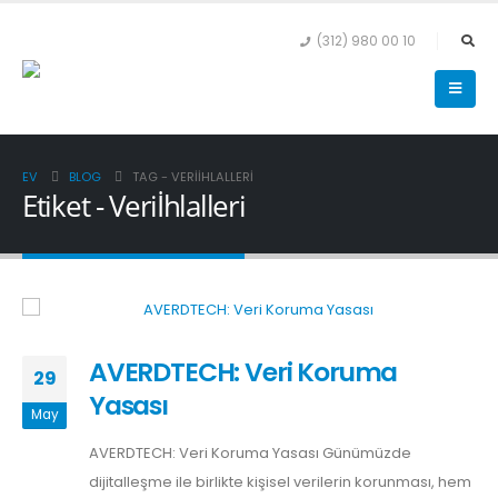
(312) 980 00 10
EV
BLOG
TAG -
VERIİHLALLERI
Etiket - Veriİhlalleri
AVERDTECH: Veri Koruma
29
Yasası
May
AVERDTECH: Veri Koruma Yasası Günümüzde
dijitalleşme ile birlikte kişisel verilerin korunması, hem