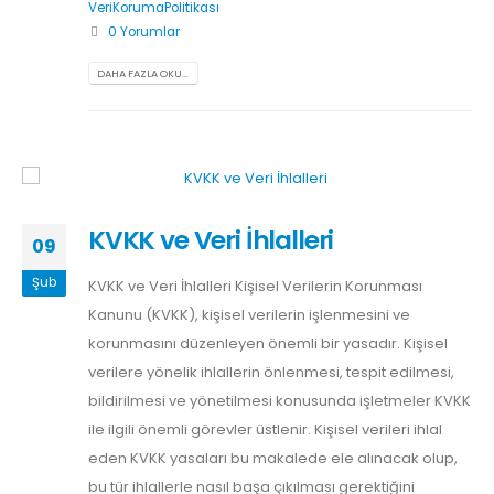
VeriKorumaPolitikası
0 Yorumlar
DAHA FAZLA OKU...
KVKK ve Veri İhlalleri
09
Şub
KVKK ve Veri İhlalleri Kişisel Verilerin Korunması
Kanunu (KVKK), kişisel verilerin işlenmesini ve
korunmasını düzenleyen önemli bir yasadır. Kişisel
verilere yönelik ihlallerin önlenmesi, tespit edilmesi,
bildirilmesi ve yönetilmesi konusunda işletmeler KVKK
ile ilgili önemli görevler üstlenir. Kişisel verileri ihlal
eden KVKK yasaları bu makalede ele alınacak olup,
bu tür ihlallerle nasıl başa çıkılması gerektiğini