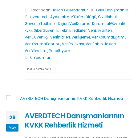
Tarafından
Hakan Güllebağatur
KVKK Danışmanlık
averdtech
,
AydınlatmaYükümlülüğü
,
Gizlilikİhlali
,
GüvenlikTedbirleri
,
KişiselVeriKoruma
,
KurumsalGüvenlik
,
kvkk
,
SiberGüvenlik
,
TeknikTedbirler
,
VeriEnvanteri
,
VeriGüvenliği
,
Veriİhlalleri
,
Veriİşleme
,
VeriKorumaEğitimi
,
VeriKorumaKanunu
,
VeriPolitikası
,
VeriSahibiHakları
,
VeriYönetimi
,
YasalUyum
0 Yorumlar
DAHA FAZLA OKU...
AVERDTECH Danışmanlarının
29
KVKK Rehberlik Hizmeti
May