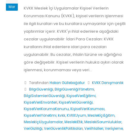
Mar
KVKK Meslek İçi Uygulamalar Kişisel Verilerin
Korunması Kanunu (KVKK), kişisel verilerin işlenmesi
ile ilgili kuralları ve bu kurallara uymayanlar için çeşitli
yaptırımlar içerir. KVKK'yı ihlal edenlere aşağıdaki
cezalar uygulanabilir: İdari Para Cezaları: KVKK
kurallarını ihlal edenlere idari para cezaları
uygulanabilir. Bu cezalar, ihlalin türüne ve ağırlığına
göre değişebilir. Kişisel verilerin hukuka aykırı olarak
işlenmesi, korunmaması veya veri...
Tarafından
Hakan Güllebağatur
KVKK Danışmanlık
BilgiGüvenliği
,
BilgiGüvenliğiYönetimi
,
BilgiSistemleriGüvenliği
,
KişiselVeriEğitimi
,
KişiselVeriEnvanteri
,
KişiselVeriGüvenliği
,
KişiselVeriKorumaKanunu
,
KişiselVeriKoruması
,
KişiselVeriYönetimi
,
kvkk
,
KVKKUyum
,
MeslekİçiEğitim
,
MeslekİçiUygulamalar
,
MeslekiEtik
,
MeslekiSorumluluklar
,
VeriGizliliği
,
VeriGüvenlikPolitikaları
,
Veriİhlalleri
,
Veriİşleme
,