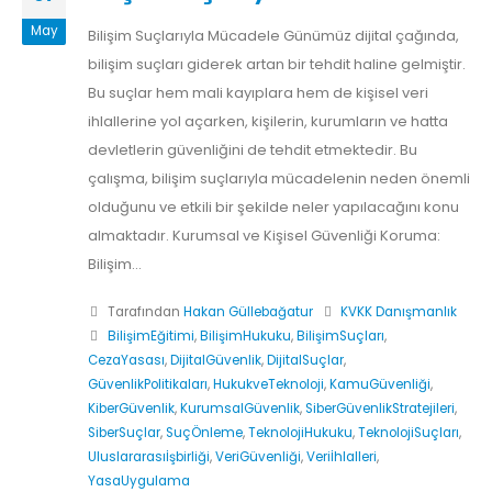
May
Bilişim Suçlarıyla Mücadele Günümüz dijital çağında,
bilişim suçları giderek artan bir tehdit haline gelmiştir.
Bu suçlar hem mali kayıplara hem de kişisel veri
ihlallerine yol açarken, kişilerin, kurumların ve hatta
devletlerin güvenliğini de tehdit etmektedir. Bu
çalışma, bilişim suçlarıyla mücadelenin neden önemli
olduğunu ve etkili bir şekilde neler yapılacağını konu
almaktadır. Kurumsal ve Kişisel Güvenliği Koruma:
Bilişim...
Tarafından
Hakan Güllebağatur
KVKK Danışmanlık
BilişimEğitimi
,
BilişimHukuku
,
BilişimSuçları
,
CezaYasası
,
DijitalGüvenlik
,
DijitalSuçlar
,
GüvenlikPolitikaları
,
HukukveTeknoloji
,
KamuGüvenliği
,
KiberGüvenlik
,
KurumsalGüvenlik
,
SiberGüvenlikStratejileri
,
SiberSuçlar
,
SuçÖnleme
,
TeknolojiHukuku
,
TeknolojiSuçları
,
Uluslararasıİşbirliği
,
VeriGüvenliği
,
Veriİhlalleri
,
YasaUygulama