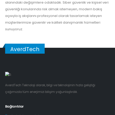
alanındaki değişimlere odakladık. Siber güvenlik ve kişisel veri
güvenliği konularında risk almak istemeyen, modern bakış
açısıyla iş akışlarını profesyonel olarak tasarlamak isteyen
müşterilerimize güvenilir ve kaliteli danışmanlık hizmetleri
sunuyoruz.
AverdTech
AverdTech Teknoloji olarak, bilgi ve teknolojinin hızla geliştiği
çağımızda tüm enerjimizi bilişim yoğunlaştırdık.
Bağlantılar