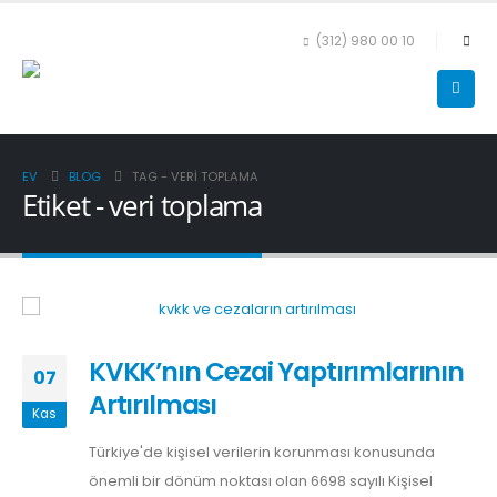
(312) 980 00 10
EV
BLOG
TAG -
VERI TOPLAMA
Etiket - veri toplama
KVKK’nın Cezai Yaptırımlarının
07
Artırılması
Kas
Türkiye'de kişisel verilerin korunması konusunda
önemli bir dönüm noktası olan 6698 sayılı Kişisel