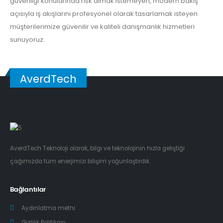
güvenliği konularında risk almak istemeyen, modern bakış
açısıyla iş akışlarını profesyonel olarak tasarlamak isteyen
müşterilerimize güvenilir ve kaliteli danışmanlık hizmetleri
sunuyoruz.
AverdTech
AverdTech Teknoloji olarak, bilgi ve teknolojinin hızla geliştiği
çağımızda tüm enerjimizi bilişim yoğunlaştırdık.
Bağlantılar
Aydınlatma metni
Gizlilik Politikası