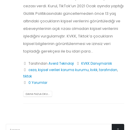
cezası verdi. Kurul, TikTok’un 2021 Ocak ayında yaptığı
Gizlilik Politikasındaki güncellemeden önce 13 yaş
altındaki çocukların kişisel verilerini görüntülediği ve
ebeveynlerinin açık rızası olmadan kişisel verilerini
işlediğini vurgulamıştır. KVKK, Tiktok’a çocukların
kişisel bilgilerinin görüntülenmesi ve izinsiz veri
topladığı gerekçesi ile bu idari para...
Tarafından
Averd Teknoloji
KVKK Danışmanlık
ceza
,
kişisel verileri koruma kurumu
,
kvkk
,
tarafından
,
tiktok
0 Yorumlar
DAHA FAZLA OKU...