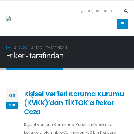
(312) 980 00 10
EV
BLOG
TAG -
TARAFINDAN
Etiket - tarafından
Kişisel Verileri Koruma Kurumu
05
(KVKK)’dan TİKTOK’a Rekor
Mar
Ceza
Kişisel Verilerin Korunması Kurulu, milyonlarca
kullanıcısı olan TikTok’a 1 milyon 750 bin lira para