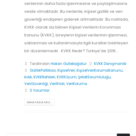
verilerinin daha fazla işlenmesine ve paylaşılmasına
vesile olmaktadır. Bu nedenle, kişisel gizlilik ve veri
güvenliği endişeleri giderek artmaktadır. Bu noktada,
KVKK olarak da bilinen Kişisel Verilerin Korunması
Kanunu (KVKK), bireylerin kişisel verilerinin işlenmesi,
saklanması ve kullanılmasıyla ilgili kuralları belirleyen
bir düzenlemedir.. KVKK Nedir? Türkiye'de 2016...
Tarafından
Hakan Güllebağatur
KVKK Danışmanlık
GizlilikPolitikası
,
KişiselVeri
,
KişiselVeriKorumaKanunu
,
kvkk
,
KVKKRehberi
,
KVKKUyum
,
ŞirketSorumluluğu
,
VeriGüvenliği
,
Veriİhlali
,
VeriKoruma
0 Yorumlar
DAHA FAZLA OKU...