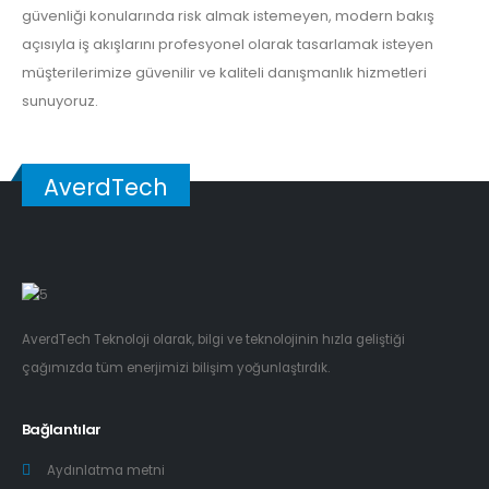
güvenliği konularında risk almak istemeyen, modern bakış
açısıyla iş akışlarını profesyonel olarak tasarlamak isteyen
müşterilerimize güvenilir ve kaliteli danışmanlık hizmetleri
sunuyoruz.
AverdTech
AverdTech Teknoloji olarak, bilgi ve teknolojinin hızla geliştiği
çağımızda tüm enerjimizi bilişim yoğunlaştırdık.
Bağlantılar
Aydınlatma metni