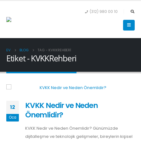
(312) 980 00 10
EV
BLOG
TAG -
KVKKREHBERI
Etiket - KVKKRehberi
KVKK Nedir ve Neden
12
Önemlidir?
Oca
KVKK Nedir ve Neden Önemlidir? Günümüzde
dijitalleşme ve teknolojik gelişmeler, bireylerin kişisel