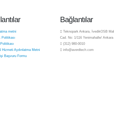
antılar
Bağlantılar
latma metni
Teknopark Ankara, İvedikOSB Ma
k Politikası
Cad. No: 1/116 Yenimahalle/ Ankara
Politikası
(312) 980-0010
l Hizmeti Aydınlatma Metni
info@averdtech.com
 Kişi Başvuru Formu