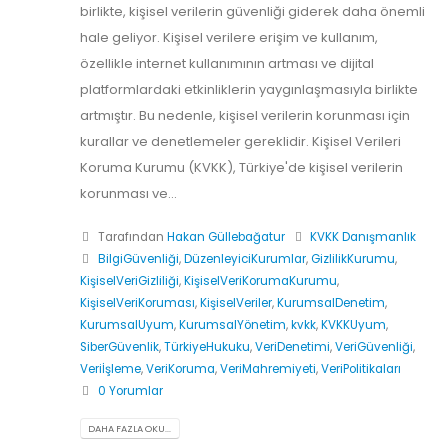
birlikte, kişisel verilerin güvenliği giderek daha önemli
hale geliyor. Kişisel verilere erişim ve kullanım,
özellikle internet kullanımının artması ve dijital
platformlardaki etkinliklerin yaygınlaşmasıyla birlikte
artmıştır. Bu nedenle, kişisel verilerin korunması için
kurallar ve denetlemeler gereklidir. Kişisel Verileri
Koruma Kurumu (KVKK), Türkiye'de kişisel verilerin
korunması ve...
Tarafından
Hakan Güllebağatur
KVKK Danışmanlık
BilgiGüvenliği
,
DüzenleyiciKurumlar
,
GizlilikKurumu
,
KişiselVeriGizliliği
,
KişiselVeriKorumaKurumu
,
KişiselVeriKoruması
,
KişiselVeriler
,
KurumsalDenetim
,
KurumsalUyum
,
KurumsalYönetim
,
kvkk
,
KVKKUyum
,
SiberGüvenlik
,
TürkiyeHukuku
,
VeriDenetimi
,
VeriGüvenliği
,
Veriİşleme
,
VeriKoruma
,
VeriMahremiyeti
,
VeriPolitikaları
0 Yorumlar
DAHA FAZLA OKU...