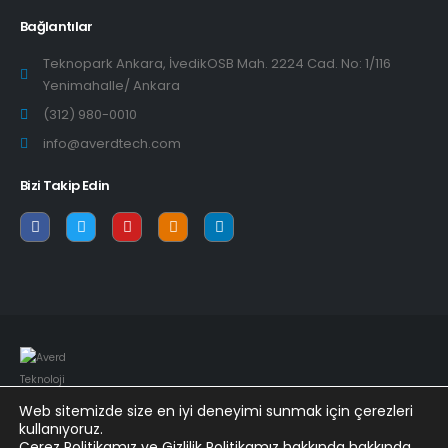
Bağlantılar
Teknopark Ankara, İvedikOSB Mah. 2224 Cad. No: 1/116
Yenimahalle/ Ankara
(312) 980-0010
info@averdtech.com
Bizi Takip Edin
Web sitemizde size en iyi deneyimi sunmak için çerezleri
kullanıyoruz.
© Copyright 2022. All Rights Reserved.
Çerez Politikamız
ve
Gizlilik Politikamız
hakkında hakkında