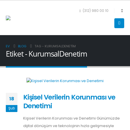
(312) 980 00 10
EV
BLOG
TAG -
KURUMSALDENETIM
Etiket - KurumsalDenetim
Kişisel Verilerin Korunması ve
18
Denetimi
Şub
Kişisel Verilerin Korunması ve Denetimi Günümüzde
dijital dönüşüm ve teknolojinin hızla gelişmesiyle