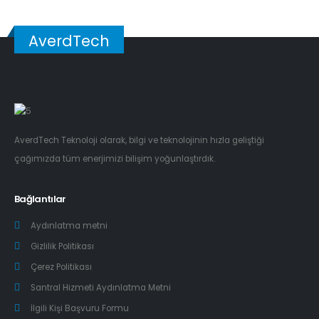
AverdTech
AverdTech Teknoloji olarak, bilgi ve teknolojinin hızla geliştiği
çağımızda tüm enerjimizi bilişim yoğunlaştırdık.
Bağlantılar
Aydınlatma metni
Gizlilik Politikası
Çerez Politikası
Santral Hizmeti Aydınlatma Metni
İlgili Kişi Başvuru Formu