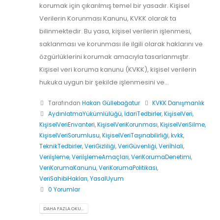
korumak için çıkarılmış temel bir yasadır. Kişisel
Verilerin Korunması Kanunu, KVKK olarak ta
bilinmektedir. Bu yasa, kişisel verilerin işlenmesi,
saklanması ve korunması ile ilgili olarak haklarını ve
özgürlüklerini korumak amacıyla tasarlanmıştır.
Kişisel veri koruma kanunu (KVKK), kişisel verilerin
hukuka uygun bir şekilde işlenmesini ve...
Tarafından
Hakan Güllebağatur
KVKK Danışmanlık
AydınlatmaYükümlülüğü
,
İdariTedbirler
,
KişiselVeri
,
KişiselVeriEnvanteri
,
KişiselVeriKorunması
,
KişiselVeriSilme
,
KişiselVeriSorumlusu
,
KişiselVeriTaşınabilirliği
,
kvkk
,
TeknikTedbirler
,
VeriGizliliği
,
VeriGüvenliği
,
Veriİhlali
,
Veriİşleme
,
VeriİşlemeAmaçları
,
VeriKorumaDenetimi
,
VeriKorumaKanunu
,
VeriKorumaPolitikası
,
VeriSahibiHakları
,
YasalUyum
0 Yorumlar
DAHA FAZLA OKU...