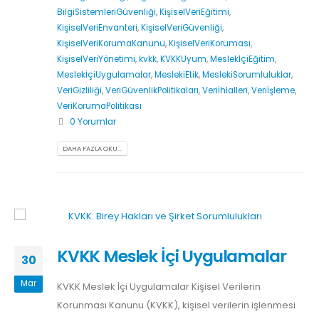
BilgiSistemleriGüvenliği
,
KişiselVeriEğitimi
,
KişiselVeriEnvanteri
,
KişiselVeriGüvenliği
,
KişiselVeriKorumaKanunu
,
KişiselVeriKoruması
,
KişiselVeriYönetimi
,
kvkk
,
KVKKUyum
,
MeslekİçiEğitim
,
MeslekİçiUygulamalar
,
MeslekiEtik
,
MeslekiSorumluluklar
,
VeriGizliliği
,
VeriGüvenlikPolitikaları
,
Veriİhlalleri
,
Veriİşleme
,
VeriKorumaPolitikası
0 Yorumlar
DAHA FAZLA OKU...
KVKK Meslek İçi Uygulamalar
30
Mar
KVKK Meslek İçi Uygulamalar Kişisel Verilerin
Korunması Kanunu (KVKK), kişisel verilerin işlenmesi