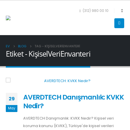
(312) 980 00 10
EV
BLOG
TAG -
KIŞISELVERIENVANTERI
Etiket - KişiselVeriEnvanteri
AVERDTECH Danışmanlık: KVKK
29
Nedir?
May
AVERDTECH Danışmanlık: KVKK Nedir? Kişisel veri
koruma kanunu (KVKK), Türkiye'de kişisel verileri