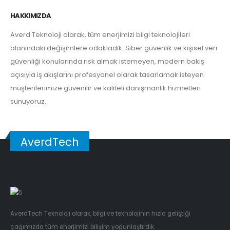
HAKKIMIZDA
Averd Teknoloji olarak, tüm enerjimizi bilgi teknolojileri
alanındaki değişimlere odakladık. Siber güvenlik ve kişisel veri
güvenliği konularında risk almak istemeyen, modern bakış
açısıyla iş akışlarını profesyonel olarak tasarlamak isteyen
müşterilerimize güvenilir ve kaliteli danışmanlık hizmetleri
sunuyoruz.
AverdTech
AverdTech Teknoloji olarak, bilgi ve teknolojinin hızla geliştiği
çağımızda tüm enerjimizi bilişim yoğunlaştırdık.