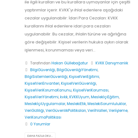
ile ilgili kuralları ve bu kurallara uymayanlar için çeşitli
yaptırımlar içerir. KVKK'yı ihlal edenlere aşağıdaki
cezalar uygulanabilir: İdari Para Cezaları: KVKK
kurallarını ihlal edenlere idari para cezaları
uygulanabilir. Bu cezalar, ihlalin türüne ve ağırlığına
göre değişebilir. Kişisel verilerin hukuka aykırı olarak
işlenmesi, korunmaması veya veri...
Tarafından
Hakan Güllebağatur
KVKK Danışmanlık
BilgiGüvenliği
,
BilgiGüvenliğiYönetimi
,
BilgiSistemleriGüvenliği
,
KişiselVeriEğitimi
,
KişiselVeriEnvanteri
,
KişiselVeriGüvenliği
,
KişiselVeriKorumaKanunu
,
KişiselVeriKoruması
,
KişiselVeriYönetimi
,
kvkk
,
KVKKUyum
,
MeslekİçiEğitim
,
MeslekİçiUygulamalar
,
MeslekiEtik
,
MeslekiSorumluluklar
,
VeriGizliliği
,
VeriGüvenlikPolitikaları
,
Veriİhlalleri
,
Veriİşleme
,
VeriKorumaPolitikası
0 Yorumlar
DAHA FAZLA OKU...