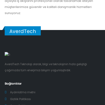
açısıyla iş akışlarını profesyonel olarak tasarlamak isteyen
müşterilerimize güvenilir ve kaliteli danışmanlık hizmetleri
sunuyoruz.
AverdTech
AverdTech Teknoloji olarak, bilgi ve teknolojinin hızla geliştiği
çağımızda tüm enerjimizi bilişim yoğunlaştırdık.
Bağlantılar
Aydınlatma metni
Gizlilik Politikası