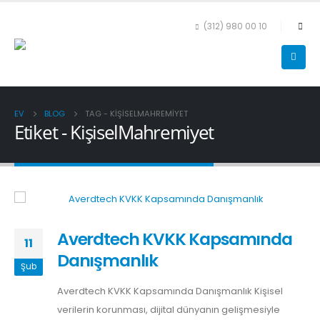
(312) 980 00 10
EV
BLOG
TAG -
KIŞISELMAHREMIYET
Etiket - KişiselMahremiyet
Averdtech KVKK Kapsamında
11
Danışmanlık
Şub
Averdtech KVKK Kapsamında Danışmanlık Kişisel
verilerin korunması, dijital dünyanın gelişmesiyle