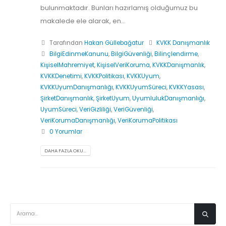
bulunmaktadır. Bunları hazırlamış olduğumuz bu
makalede ele alarak, en...
Tarafından
Hakan Güllebağatur
KVKK Danışmanlık
BilgiEdinmeKanunu
,
BilgiGüvenliği
,
Bilinçlendirme
,
KişiselMahremiyet
,
KişiselVeriKoruma
,
KVKKDanışmanlık
,
KVKKDenetimi
,
KVKKPolitikası
,
KVKKUyum
,
KVKKUyumDanışmanlığı
,
KVKKUyumSüreci
,
KVKKYasası
,
ŞirketDanışmanlık
,
ŞirketUyum
,
UyumlulukDanışmanlığı
,
UyumSüreci
,
VeriGizliliği
,
VeriGüvenliği
,
VeriKorumaDanışmanlığı
,
VeriKorumaPolitikası
0 Yorumlar
DAHA FAZLA OKU...