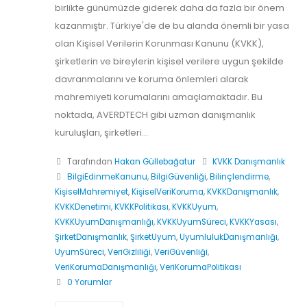
birlikte günümüzde giderek daha da fazla bir önem
kazanmıştır. Türkiye'de de bu alanda önemli bir yasa
olan Kişisel Verilerin Korunması Kanunu (KVKK),
şirketlerin ve bireylerin kişisel verilere uygun şekilde
davranmalarını ve koruma önlemleri alarak
mahremiyeti korumalarını amaçlamaktadır. Bu
noktada, AVERDTECH gibi uzman danışmanlık
kuruluşları, şirketleri...
Tarafından
Hakan Güllebağatur
KVKK Danışmanlık
BilgiEdinmeKanunu
,
BilgiGüvenliği
,
Bilinçlendirme
,
KişiselMahremiyet
,
KişiselVeriKoruma
,
KVKKDanışmanlık
,
KVKKDenetimi
,
KVKKPolitikası
,
KVKKUyum
,
KVKKUyumDanışmanlığı
,
KVKKUyumSüreci
,
KVKKYasası
,
ŞirketDanışmanlık
,
ŞirketUyum
,
UyumlulukDanışmanlığı
,
UyumSüreci
,
VeriGizliliği
,
VeriGüvenliği
,
VeriKorumaDanışmanlığı
,
VeriKorumaPolitikası
0 Yorumlar