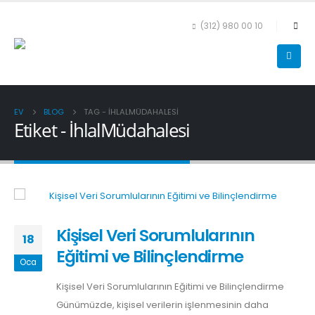
(312) 980 00 10
EV
BLOG
TAG -
İHLALMÜDAHALESI
Etiket - İhlalMüdahalesi
Kişisel Veri Sorumlularının
18
Eğitimi ve Bilinçlendirme
Oca
Kişisel Veri Sorumlularının Eğitimi ve Bilinçlendirme
Günümüzde, kişisel verilerin işlenmesinin daha