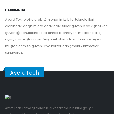
HAKKIMIZDA
Averd Teknoloji olarak, tüm enerjimizi bilgi teknolojileri
alanındaki değişimlere odakladık. Siber güvenlik ve kişisel veri
güvenliği konularında risk almak istemeyen, modern bakış
açısıyla iş akışlarını profesyonel olarak tasarlamak isteyen
müşterilerimize güvenilir ve kaliteli danışmanlık hizmetleri
sunuyoruz.
AverdTech
AverdTech Teknoloji olarak, bilgi ve teknolojinin hızla geliştiği