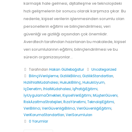
karmaşık hale gelmesi, dijitalleşme ve teknolojideki
hızlı gelişmelerin bir sonucu olarak karşımıza çıkar. Bu
nedenle, kişisel verilerin işlenmesinden sorumlu olan
personellerin eğitimi ve bilinçlendirilmesi, veri
güvenliği ve gizliliği açısından çok önemlidir.
Averdtech tarafından hazırlanan bu makalede, kişisel
veri sorumlularının eğitimi, bilinçlendirilmesi ve bu
sürecin organizasyonlar...
Tarafından
Hakan Güllebağatur
Uncategorized
BilinçliVeriİşleme
,
GizlilikBilinci
,
GizlilikStandartları
,
HızlıİhlalMüdahalesi
,
HukukiBilinç
,
HukukiUyum
,
İçDenetim
,
İhlalMüdahalesi
,
İşPratiğiEğitimi
,
İyiUygulamaÖrnekleri
,
KişiselVeriEğitimi
,
MüşteriGüveni
,
RiskAzaltmaStratejileri
,
RızaYönetimi
,
TeknolojiEğitimi
,
VeriBilinci
,
VeriGüvenliğiBilinci
,
VeriGüvenliğiEğitimi
,
VeriKorumaStandartları
,
VeriSorumluları
0 Yorumlar