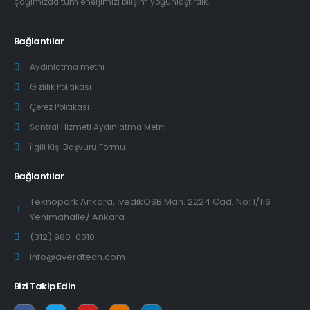
çağımızda tüm enerjimizi bilişim yoğunlaştırdık.
Bağlantılar
Aydınlatma metni
Gizlilik Politikası
Çerez Politikası
Santral Hizmeti Aydınlatma Metni
İlgili Kişi Başvuru Formu
Bağlantılar
Teknopark Ankara, İvedikOSB Mah. 2224 Cad. No: 1/116
Yenimahalle/ Ankara
(312) 980-0010
info@averdtech.com
Bizi Takip Edin