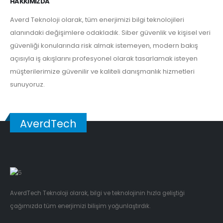
HAKKIMIZDA
Averd Teknoloji olarak, tüm enerjimizi bilgi teknolojileri
alanındaki değişimlere odakladık. Siber güvenlik ve kişisel veri
güvenliği konularında risk almak istemeyen, modern bakış
açısıyla iş akışlarını profesyonel olarak tasarlamak isteyen
müşterilerimize güvenilir ve kaliteli danışmanlık hizmetleri
sunuyoruz.
AverdTech
AverdTech Teknoloji olarak, bilgi ve teknolojinin hızla geliştiği
çağımızda tüm enerjimizi bilişim yoğunlaştırdık.