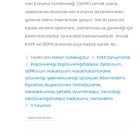
Veri Koruma Yönetmeliği (GDPR) olmak üzere,
uluslararası düzeyde veri koruma düzenlemeleri
giderek daha önemli hale geliyor. Her iki yasa da
kişisel verilerin işlenmesi, saklanması ve güvenliği için
belirli standartlar ve kurallar belirlemektedir. Ancak
KVKK ve GDPR arasında bazı farklar vardır. Bu...
Tarafından
Hakan Güllebağatur
KVKK Danışmanlık
BilgiGüvenliği
,
BilgiGüvenliğiPolitikası
,
DijitalUyum
,
GDPRUyum
,
HukukiUyum
,
HukukiYükümlülükler
,
İşGüvenliği
,
İşletmeGüvenliği
,
İşSüreçleri
,
İtibarYönetimi
,
KişiselVeri
,
MüşteriGüveni
,
OnlineGüvenlik
,
RekabetAvantajı
,
Şeffaflık
,
UyumStratejisi
,
VeriGizliliği
,
VeriGüvenliğiStratejisi
,
VeriKoruma
,
VeriYönetimi
0 Yorumlar
DAHA FAZLA OKU...