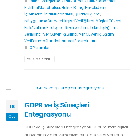
BilinçliVeriİşleme
,
GizlilikBilinci
,
GizlilikStandartları
,
HızlıİhlalMüdahalesi
,
HukukiBilinç
,
HukukiUyum
,
İçDenetim
,
İhlalMüdahalesi
,
İşPratiğiEğitimi
,
İyiUygulamaÖrnekleri
,
KişiselVeriEğitimi
,
MüşteriGüveni
,
RiskAzaltmaStratejileri
,
RızaYönetimi
,
TeknolojiEğitimi
,
VeriBilinci
,
VeriGüvenliğiBilinci
,
VeriGüvenliğiEğitimi
,
VeriKorumaStandartları
,
VeriSorumluları
0 Yorumlar
DAHA FAZLA OKU...
GDPR ve İş Süreçleri
16
Entegrasyonu
Oca
GDPR ve İş Süreçleri Entegrasyonu Günümüzde dijital
dünyanın hızla büyümesiyle birlikte, kişisel verilerin