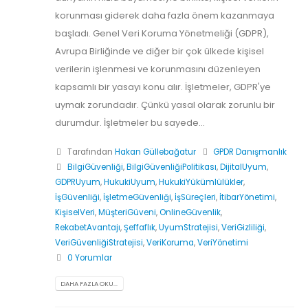
korunması giderek daha fazla önem kazanmaya
başladı. Genel Veri Koruma Yönetmeliği (GDPR),
Avrupa Birliğinde ve diğer bir çok ülkede kişisel
verilerin işlenmesi ve korunmasını düzenleyen
kapsamlı bir yasayı konu alır. İşletmeler, GDPR'ye
uymak zorundadır. Çünkü yasal olarak zorunlu bir
durumdur. İşletmeler bu sayede...
Tarafından
Hakan Güllebağatur
GPDR Danışmanlık
BilgiGüvenliği
,
BilgiGüvenliğiPolitikası
,
DijitalUyum
,
GDPRUyum
,
HukukiUyum
,
HukukiYükümlülükler
,
İşGüvenliği
,
İşletmeGüvenliği
,
İşSüreçleri
,
İtibarYönetimi
,
KişiselVeri
,
MüşteriGüveni
,
OnlineGüvenlik
,
RekabetAvantajı
,
Şeffaflık
,
UyumStratejisi
,
VeriGizliliği
,
VeriGüvenliğiStratejisi
,
VeriKoruma
,
VeriYönetimi
0 Yorumlar
DAHA FAZLA OKU...