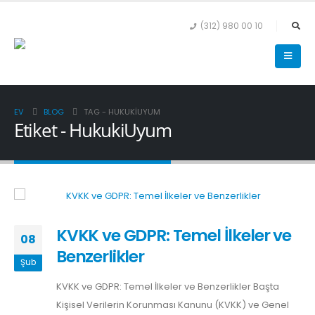
(312) 980 00 10
EV
BLOG
TAG -
HUKUKIUYUM
Etiket - HukukiUyum
KVKK ve GDPR: Temel İlkeler ve
08
Benzerlikler
Şub
KVKK ve GDPR: Temel İlkeler ve Benzerlikler Başta
Kişisel Verilerin Korunması Kanunu (KVKK) ve Genel