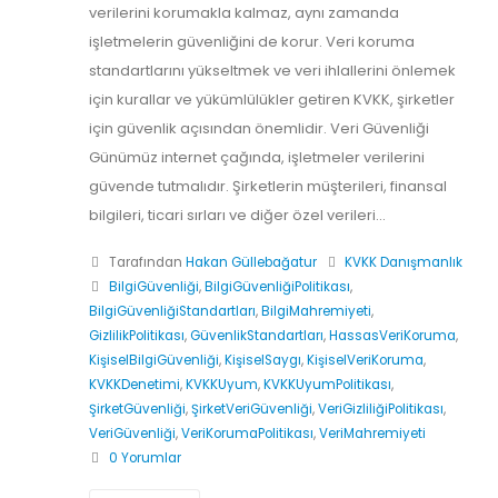
verilerini korumakla kalmaz, aynı zamanda
işletmelerin güvenliğini de korur. Veri koruma
standartlarını yükseltmek ve veri ihlallerini önlemek
için kurallar ve yükümlülükler getiren KVKK, şirketler
için güvenlik açısından önemlidir. Veri Güvenliği
Günümüz internet çağında, işletmeler verilerini
güvende tutmalıdır. Şirketlerin müşterileri, finansal
bilgileri, ticari sırları ve diğer özel verileri...
Tarafından
Hakan Güllebağatur
KVKK Danışmanlık
BilgiGüvenliği
,
BilgiGüvenliğiPolitikası
,
BilgiGüvenliğiStandartları
,
BilgiMahremiyeti
,
GizlilikPolitikası
,
GüvenlikStandartları
,
HassasVeriKoruma
,
KişiselBilgiGüvenliği
,
KişiselSaygı
,
KişiselVeriKoruma
,
KVKKDenetimi
,
KVKKUyum
,
KVKKUyumPolitikası
,
ŞirketGüvenliği
,
ŞirketVeriGüvenliği
,
VeriGizliliğiPolitikası
,
VeriGüvenliği
,
VeriKorumaPolitikası
,
VeriMahremiyeti
0 Yorumlar