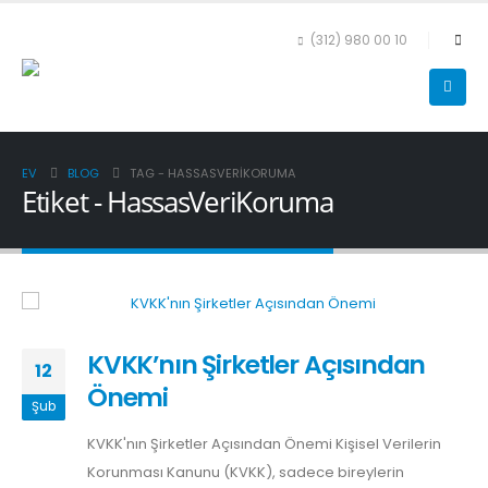
(312) 980 00 10
EV
BLOG
TAG -
HASSASVERIKORUMA
Etiket - HassasVeriKoruma
KVKK’nın Şirketler Açısından
12
Önemi
Şub
KVKK'nın Şirketler Açısından Önemi Kişisel Verilerin
Korunması Kanunu (KVKK), sadece bireylerin