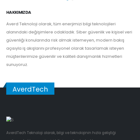
HAKKIMIZDA
Averd Teknoloji olarak, tüm enerjimizi bilgi teknolojileri
alanındaki değişimlere odakladık. Siber güvenlik ve kişisel veri
güvenliği konularında risk almak istemeyen, modern bakış
açısıyla iş akışlarını profesyonel olarak tasarlamak isteyen
müşterilerimize güvenilir ve kaliteli danışmanlık hizmetleri
sunuyoruz.
AverdTech
AverdTech Teknoloji olarak, bilgi ve teknolojinin hızla geliştiği