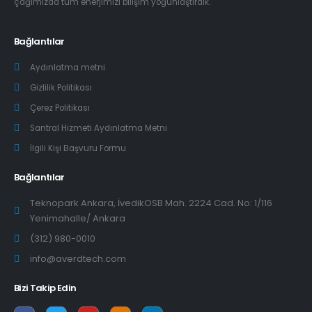
çağımızda tüm enerjimizi bilişim yoğunlaştırdık.
Bağlantılar
Aydınlatma metni
Gizlilik Politikası
Çerez Politikası
Santral Hizmeti Aydınlatma Metni
İlgili Kişi Başvuru Formu
Bağlantılar
Teknopark Ankara, İvedikOSB Mah. 2224 Cad. No: 1/116
Yenimahalle/ Ankara
(312) 980-0010
info@averdtech.com
Bizi Takip Edin