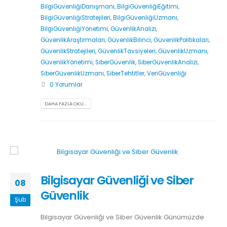
BilgiGüvenliğiDanışmanı
,
BilgiGüvenliğiEğitimi
,
BilgiGüvenliğiStratejileri
,
BilgiGüvenliğiUzmanı
,
BilgiGüvenliğiYönetimi
,
GüvenlikAnalizi
,
GüvenlikAraştırmaları
,
GüvenlikBilinci
,
GüvenlikPolitikaları
,
GüvenlikStratejileri
,
GüvenlikTavsiyeleri
,
GüvenlikUzmanı
,
GüvenlikYönetimi
,
SiberGüvenlik
,
SiberGüvenlikAnalizi
,
SiberGüvenlikUzmanı
,
SiberTehtitler
,
VeriGüvenliği
0 Yorumlar
DAHA FAZLA OKU...
Bilgisayar Güvenliği ve Siber
08
Güvenlik
Şub
Bilgisayar Güvenliği ve Siber Güvenlik Günümüzde