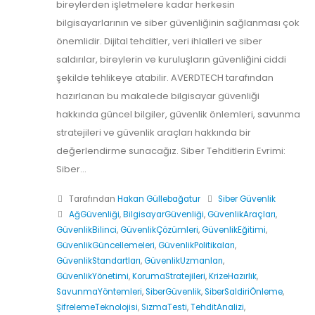
bireylerden işletmelere kadar herkesin
bilgisayarlarının ve siber güvenliğinin sağlanması çok
önemlidir. Dijital tehditler, veri ihlalleri ve siber
saldırılar, bireylerin ve kuruluşların güvenliğini ciddi
şekilde tehlikeye atabilir. AVERDTECH tarafından
hazırlanan bu makalede bilgisayar güvenliği
hakkında güncel bilgiler, güvenlik önlemleri, savunma
stratejileri ve güvenlik araçları hakkında bir
değerlendirme sunacağız. Siber Tehditlerin Evrimi:
Siber...
Tarafından
Hakan Güllebağatur
Siber Güvenlik
AğGüvenliği
,
BilgisayarGüvenliği
,
GüvenlikAraçları
,
GüvenlikBilinci
,
GüvenlikÇözümleri
,
GüvenlikEğitimi
,
GüvenlikGüncellemeleri
,
GüvenlikPolitikaları
,
GüvenlikStandartları
,
GüvenlikUzmanları
,
GüvenlikYönetimi
,
KorumaStratejileri
,
KrizeHazırlık
,
SavunmaYöntemleri
,
SiberGüvenlik
,
SiberSaldiriÖnleme
,
ŞifrelemeTeknolojisi
,
SızmaTesti
,
TehditAnalizi
,