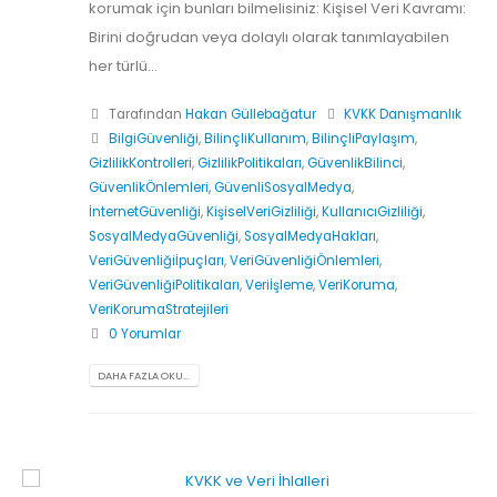
korumak için bunları bilmelisiniz: Kişisel Veri Kavramı:
Birini doğrudan veya dolaylı olarak tanımlayabilen
her türlü...
Tarafından
Hakan Güllebağatur
KVKK Danışmanlık
BilgiGüvenliği
,
BilinçliKullanım
,
BilinçliPaylaşım
,
GizlilikKontrolleri
,
GizlilikPolitikaları
,
GüvenlikBilinci
,
GüvenlikÖnlemleri
,
GüvenliSosyalMedya
,
İnternetGüvenliği
,
KişiselVeriGizliliği
,
KullanıcıGizliliği
,
SosyalMedyaGüvenliği
,
SosyalMedyaHakları
,
VeriGüvenliğiİpuçları
,
VeriGüvenliğiÖnlemleri
,
VeriGüvenliğiPolitikaları
,
Veriİşleme
,
VeriKoruma
,
VeriKorumaStratejileri
0 Yorumlar
DAHA FAZLA OKU...