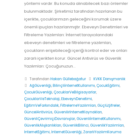
yöntemi vardır. Bu konuda alınabilecek bazı önlemler
bulunmaktadır. Şirketimiz tarafından hazırlanan bu
içerikte, çocuklarımızın geleceğini korumak üzere
önemli ipuçları hazırlanmıştır. Ebeveyn Denetimleri ve
Filtreleme Yazılımları: İnternet tarayıcılarındaki
ebeveyn denetimleri ve filtreleme yazılımları,
çocukların erişebileceği içeriği kontrol eder ve onları
zararlı içerikten korur. Güncel Antivirüs ve Güvenlik
Yazılımları: Çocuğunuzun...
Tarafından
Hakan Güllebağatur
KVKK Danışmanlık
AğGüvenliği
,
BilinçliİnternetKullanımı
,
ÇocukEğitimi
,
ÇocukGüvenliği
,
ÇocuklarVeBilgisayarlar
,
ÇocuklarVeTeknoloji
,
EbeveynDenetimi
,
EğitimVeFarkındalık
,
FiltrelemeYazılımları
,
GüçlüŞifreler
,
GüncelAntivirüs
,
GüvenilirİnternetKaynakları
,
GüvenliÇevrimiçiDavranışlar
,
GüvenliİnternetKullanımı
,
GüvenlikAlışkanlıkları
,
GüvenlikBilinci
,
GüvenlikYazılımları
,
İnternetEğitimi
,
İnternetGüvenliği
,
ZararlıYazılımKoruma