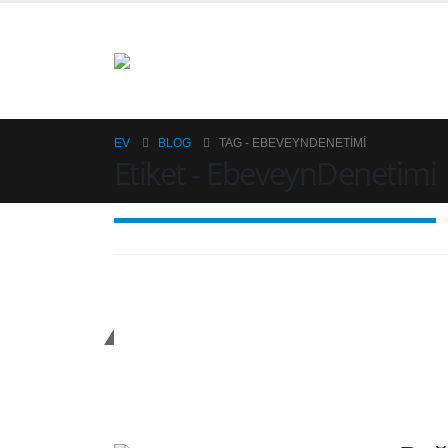
EV
BLOG
TAG -
EBEVEYNDENETIMI
Etiket - EbeveynDenetimi
AverdTech