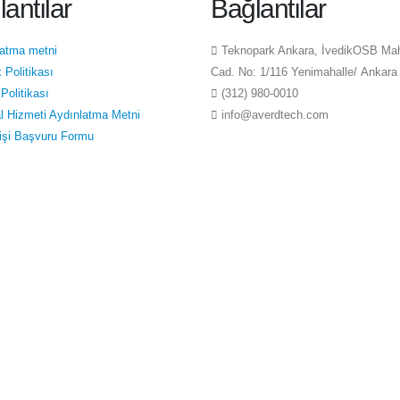
antılar
Bağlantılar
latma metni
Teknopark Ankara, İvedikOSB Ma
k Politikası
Cad. No: 1/116 Yenimahalle/ Ankara
Politikası
(312) 980-0010
l Hizmeti Aydınlatma Metni
info@averdtech.com
 Kişi Başvuru Formu