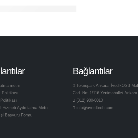
antılar
Bağlantılar
latma metni
Teknopark Ankara, İvedikOSB Ma
k Politikası
Cad. No: 1/116 Yenimahalle/ Ankara
Politikası
(312) 980-0010
l Hizmeti Aydınlatma Metni
info@averdtech.com
 Kişi Başvuru Formu