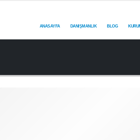
ANASAYFA
DANIŞMANLIK
BLOG
KURU