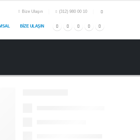
Bize Ulaşın
(312) 980 00 10
MSAL
BIZE ULAŞIN