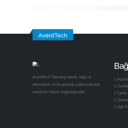
AverdTech
Bağl
AverdTech Teknoloji olarak, bilgi ve
Aydın
teknolojinin hızla geliştiği çağımızda tüm
Gizlili
enerjimizi bilişim yoğunlaştırdık.
Çerez 
Santra
İlgili