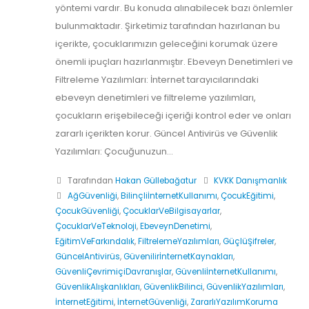
yöntemi vardır. Bu konuda alınabilecek bazı önlemler
bulunmaktadır. Şirketimiz tarafından hazırlanan bu
içerikte, çocuklarımızın geleceğini korumak üzere
önemli ipuçları hazırlanmıştır. Ebeveyn Denetimleri ve
Filtreleme Yazılımları: İnternet tarayıcılarındaki
ebeveyn denetimleri ve filtreleme yazılımları,
çocukların erişebileceği içeriği kontrol eder ve onları
zararlı içerikten korur. Güncel Antivirüs ve Güvenlik
Yazılımları: Çocuğunuzun...
Tarafından
Hakan Güllebağatur
KVKK Danışmanlık
AğGüvenliği
,
BilinçliİnternetKullanımı
,
ÇocukEğitimi
,
ÇocukGüvenliği
,
ÇocuklarVeBilgisayarlar
,
ÇocuklarVeTeknoloji
,
EbeveynDenetimi
,
EğitimVeFarkındalık
,
FiltrelemeYazılımları
,
GüçlüŞifreler
,
GüncelAntivirüs
,
GüvenilirİnternetKaynakları
,
GüvenliÇevrimiçiDavranışlar
,
GüvenliİnternetKullanımı
,
GüvenlikAlışkanlıkları
,
GüvenlikBilinci
,
GüvenlikYazılımları
,
İnternetEğitimi
,
İnternetGüvenliği
,
ZararlıYazılımKoruma