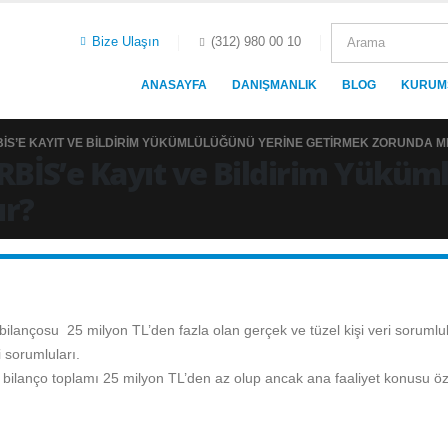
Bize Ulaşın
(312) 980 00 10
ANASAYFA
DANIŞMANLIK
BLOG
KURUM
İS’E KAYIT VE BILDIRIM YÜKÜMLÜLÜĞÜNÜ YERINE GETIRMEK ZORUNDA M
RBİS’e Kayıt ve Bildirim Yüküm
ır?
i bilançosu 25 milyon TL’den fazla olan gerçek ve tüzel kişi veri sorumlul
i sorumluları.
li bilanço toplamı 25 milyon TL’den az olup ancak ana faaliyet konusu özel