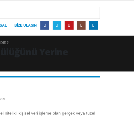
SAL
BIZE ULAŞIN
IDIR?
lülüğünü Yerine
arı,
 nitelikli kişisel veri işleme olan gerçek veya tüzel