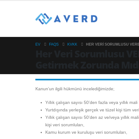
EV
FAQS
KVKK
HER VERI SORUMLUSU VERB
Her Veri Sorumlusu VE
Getirmek Zorunda Mıd
Kanun’un ilgili hükmünü incelediğimizde;
Yıllık çalışan sayısı 50’den fazla veya yıllık mal
Yurtdışında yerleşik gerçek ve tüzel kişi tüm ver
Yıllık çalışan sayısı 50’den az ve/veya yıllık ma
kişi veri sorumluları,
Kamu kurum ve kuruluşu veri sorumluları,