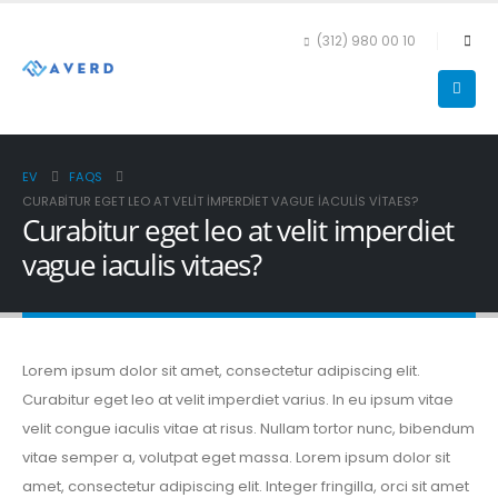
(312) 980 00 10
EV
FAQS
CURABITUR EGET LEO AT VELIT IMPERDIET VAGUE IACULIS VITAES?
Curabitur eget leo at velit imperdiet
vague iaculis vitaes?
Lorem ipsum dolor sit amet, consectetur adipiscing elit.
Curabitur eget leo at velit imperdiet varius. In eu ipsum vitae
velit congue iaculis vitae at risus. Nullam tortor nunc, bibendum
vitae semper a, volutpat eget massa. Lorem ipsum dolor sit
amet, consectetur adipiscing elit. Integer fringilla, orci sit amet