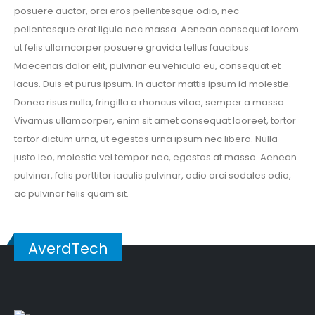
posuere auctor, orci eros pellentesque odio, nec
pellentesque erat ligula nec massa. Aenean consequat lorem
ut felis ullamcorper posuere gravida tellus faucibus.
Maecenas dolor elit, pulvinar eu vehicula eu, consequat et
lacus. Duis et purus ipsum. In auctor mattis ipsum id molestie.
Donec risus nulla, fringilla a rhoncus vitae, semper a massa.
Vivamus ullamcorper, enim sit amet consequat laoreet, tortor
tortor dictum urna, ut egestas urna ipsum nec libero. Nulla
justo leo, molestie vel tempor nec, egestas at massa. Aenean
pulvinar, felis porttitor iaculis pulvinar, odio orci sodales odio,
ac pulvinar felis quam sit.
AverdTech